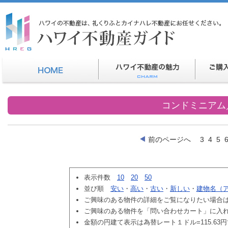
コンドミニアム
前のページへ
3
4
5
表示件数
10
20
50
並び順
安い
・
高い
・
古い
・
新しい
・
建物名（
ご興味のある物件の詳細をご覧になりたい場合
ご興味のある物件を「問い合わせカート」に入
金額の円建て表示は為替レート１ドル=115.63