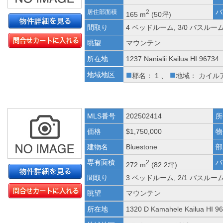
バ
居住部面積
2
165 m
(50坪)
間取り
4 ベッドルーム, 3/0 バスルー
眺望
マウンテン
所在地
1237 Nanialii Kailua HI 96734
■
■
地域地区
郡名： 1 、
地域： カイル
MLS番号
202502414
所
価格
$1,750,000
物
建物名
Bluestone
部
専有面積
バ
2
272 m
(82.2坪)
間取り
3 ベッドルーム, 2/1 バスルー
眺望
マウンテン
所在地
1320 D Kamahele Kailua HI 9