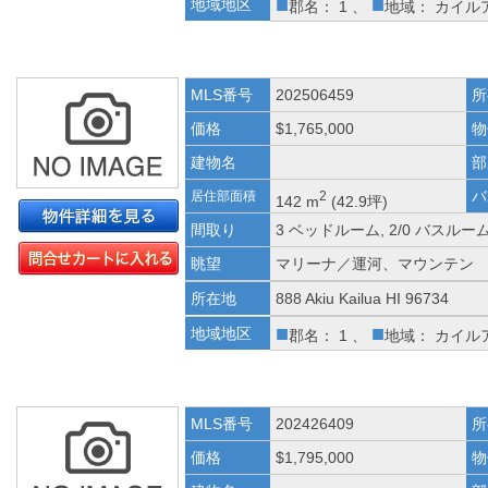
■
■
地域地区
郡名： 1 、
地域： カイル
MLS番号
202506459
所
価格
$1,765,000
物
建物名
部
バ
居住部面積
2
142 m
(42.9坪)
間取り
3 ベッドルーム, 2/0 バスルー
眺望
マリーナ／運河、マウンテン
所在地
888 Akiu Kailua HI 96734
■
■
地域地区
郡名： 1 、
地域： カイル
MLS番号
202426409
所
価格
$1,795,000
物