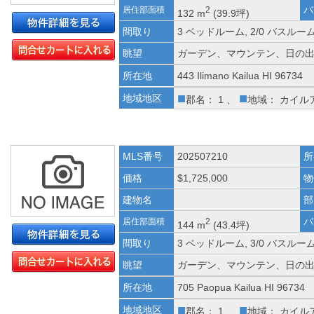
バ
居住部面積
2
132 m
(39.9坪)
間取り
3 ベッドルーム, 2/0 バスルー
眺望
ガーデン、マウンテン、日の
所在地
443 Ilimano Kailua HI 96734
■
■
地域地区
郡名： 1 、
地域： カイル
MLS番号
202507210
所
価格
$1,725,000
物
建物名
部
バ
居住部面積
2
144 m
(43.4坪)
間取り
3 ベッドルーム, 3/0 バスルー
眺望
ガーデン、マウンテン、日の
所在地
705 Paopua Kailua HI 96734
■
■
地域地区
郡名： 1 、
地域： カイル