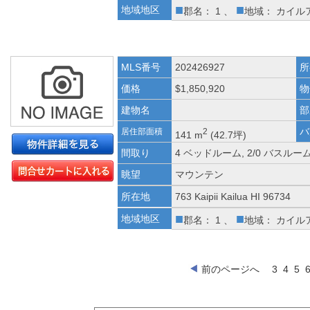
■
■
地域地区
郡名： 1 、
地域： カイル
MLS番号
202426927
所
価格
$1,850,920
物
建物名
部
バ
居住部面積
2
141 m
(42.7坪)
間取り
4 ベッドルーム, 2/0 バスルー
眺望
マウンテン
所在地
763 Kaipii Kailua HI 96734
■
■
地域地区
郡名： 1 、
地域： カイル
前のページへ
3
4
5