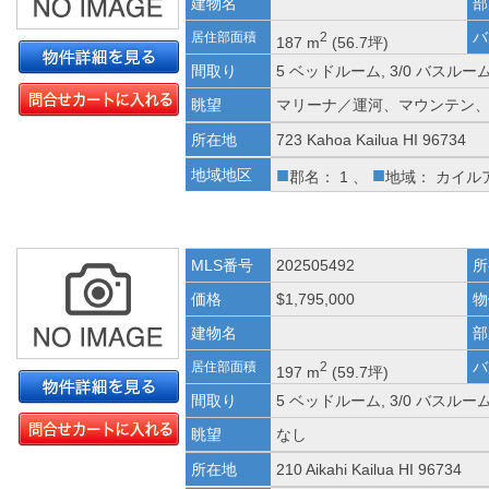
建物名
部
バ
居住部面積
2
187 m
(56.7坪)
間取り
5 ベッドルーム, 3/0 バスルー
眺望
マリーナ／運河、マウンテン
所在地
723 Kahoa Kailua HI 96734
■
■
地域地区
郡名： 1 、
地域： カイル
MLS番号
202505492
所
価格
$1,795,000
物
建物名
部
バ
居住部面積
2
197 m
(59.7坪)
間取り
5 ベッドルーム, 3/0 バスルー
眺望
なし
所在地
210 Aikahi Kailua HI 96734