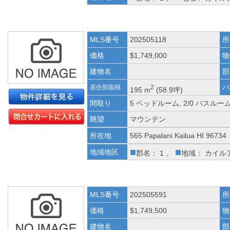
MLS番号
202505118
所
価格
$1,749,000
物
建物名
部
バ
居住部面積
2
195 m
(58.9坪)
間取り
5 ベッドルーム, 2/0 バスルー
眺望
マウンテン
所在地
565 Papalani Kailua HI 96734
■
■
地域地区
郡名： 1 、
地域： カイル
MLS番号
202505591
所
価格
$1,749,500
物
建物名
部