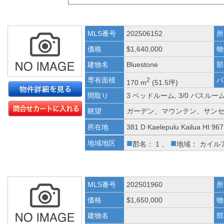
MLS番号
202506152
所
価格
$1,640,000
物
建物名
Bluestone
部
専有面積
バ
2
170 m
(51.5坪)
間取り
3 ベッドルーム, 3/0 バスルー
眺望
ガーデン、マウンテン、サン
所在地
381 D Kaelepulu Kailua HI 96
■
■
地域地区
郡名： 1 、
地域： カイル
MLS番号
202501960
所
価格
$1,650,000
物
建物名
部