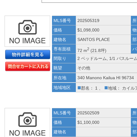
MLS番号
202505319
所
価格
$1,098,000
物
建物名
SANTOS PLACE
部
専有面積
バ
2
72 m
(21.8坪)
間取り
2 ベッドルーム, 1/1 バスルー
眺望
その他
所在地
340 Manono Kailua HI 96734
■
■
地域地区
郡名： 1 、
地域： カイル
MLS番号
202502509
所
価格
$1,100,000
物
建物名
部