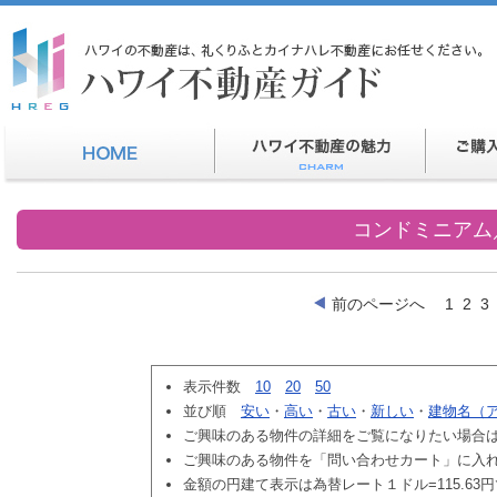
コンドミニアム
前のページへ
1
2
3
表示件数
10
20
50
並び順
安い
・
高い
・
古い
・
新しい
・
建物名（
ご興味のある物件の詳細をご覧になりたい場合
ご興味のある物件を「問い合わせカート」に入
金額の円建て表示は為替レート１ドル=115.63