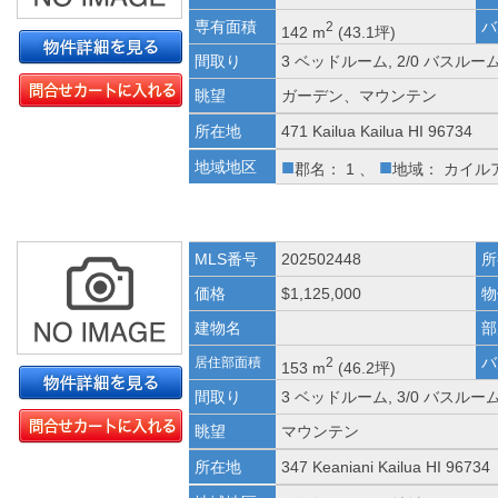
専有面積
バ
2
142 m
(43.1坪)
間取り
3 ベッドルーム, 2/0 バスルー
眺望
ガーデン、マウンテン
所在地
471 Kailua Kailua HI 96734
■
■
地域地区
郡名： 1 、
地域： カイル
MLS番号
202502448
所
価格
$1,125,000
物
建物名
部
バ
居住部面積
2
153 m
(46.2坪)
間取り
3 ベッドルーム, 3/0 バスルー
眺望
マウンテン
所在地
347 Keaniani Kailua HI 96734