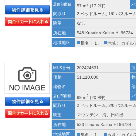
バ
居住部面積
2
57 m
(17.2坪)
間取り
2 ベッドルーム, 1/0 バスルー
眺望
なし
所在地
548 Kuaaina Kailua HI 96734
■
■
地域地区
郡名： 1 、
地域： カイル
MLS番号
202424631
所
価格
$1,110,000
物
建物名
部
バ
居住部面積
2
69 m
(20.9坪)
間取り
2 ベッドルーム, 2/0 バスルー
眺望
マウンテン、海、日の出
所在地
533 Ilimano Kailua HI 96734
■
■
地域地区
郡名： 1 、
地域： カイル