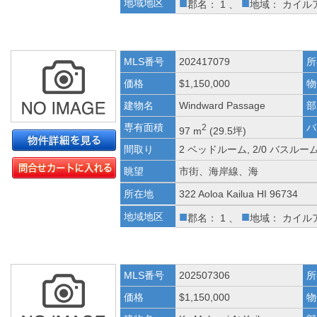
■
■
地域地区
郡名： 1 、
地域： カイル
MLS番号
202417079
所
価格
$1,150,000
物
建物名
Windward Passage
部
専有面積
バ
2
97 m
(29.5坪)
間取り
2 ベッドルーム, 2/0 バスルー
眺望
市街、海岸線、海
所在地
322 Aoloa Kailua HI 96734
■
■
地域地区
郡名： 1 、
地域： カイル
MLS番号
202507306
所
価格
$1,150,000
物