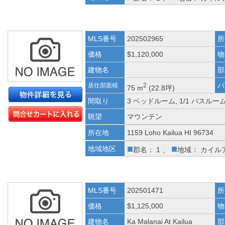
MLS番号
202502965
所
価格
$1,120,000
物
建物名
部
バ
居住部面積
2
75 m
(22.8坪)
間取り
3 ベッドルーム, 1/1 バスルー
眺望
マウンテン
所在地
1159 Loho Kailua HI 96734
■
■
地域地区
郡名： 1 、
地域： カイル
MLS番号
202501471
所
価格
$1,125,000
物
建物名
Ka Malanai At Kailua
部