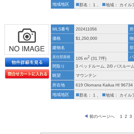
■
■
地域地区
郡名： 1 、
地域： カイル
MLS番号
202411056
所
価格
$1,250,000
物
建物名
部
バ
居住部面積
2
105 m
(31.7坪)
間取り
3 ベッドルーム, 2/0 バスルー
眺望
マウンテン
所在地
619 Olomana Kailua HI 96734
■
■
地域地区
郡名： 1 、
地域： カイル
前のページへ
1
2
3