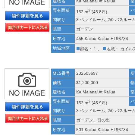
建物名
Ka Malanai At Kailua
部
専有面積
バ
2
152 m
(45.8坪)
間取り
3 ベッドルーム, 2/0 バスルー
眺望
ガーデン
所在地
455 Kailua Kailua HI 96734
■
■
地域地区
郡名： 1 、
地域： カイル
MLS番号
202505697
所
価格
$1,200,000
物
建物名
Ka Malanai At Kailua
部
専有面積
バ
2
152 m
(45.9坪)
間取り
3 ベッドルーム, 2/0 バスルー
眺望
ガーデン、日の出
所在地
501 Kailua Kailua HI 96734