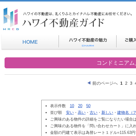
コンドミニアム
前のページへ
1
2
3
表示件数
10
20
50
並び順
安い
・
高い
・
古い
・
新しい
・
建物名（
ご興味のある物件の詳細をご覧になりたい場合
ご興味のある物件を「問い合わせカート」に入
金額の円建て表示は為替レート１ドル=115.63