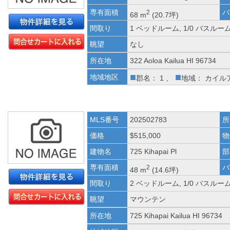
専有面積
バ
2
68 m
(20.7坪)
間取り
1 ベッドルーム, 1/0 バスルー
眺望
なし
所在地
322 Aoloa Kailua HI 96734
■
■
地域地区
郡名： 1 、
地域： カイル
MLS番号
202502783
所
価格
$515,000
物
建物名
725 Kihapai Pl
部
専有面積
バ
2
48 m
(14.6坪)
間取り
2 ベッドルーム, 1/0 バスルー
眺望
マウンテン
所在地
725 Kihapai Kailua HI 96734