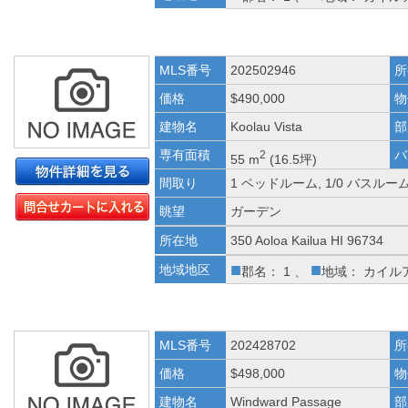
MLS番号
202502946
所
価格
$490,000
物
建物名
Koolau Vista
部
専有面積
バ
2
55 m
(16.5坪)
間取り
1 ベッドルーム, 1/0 バスルー
眺望
ガーデン
所在地
350 Aoloa Kailua HI 96734
■
■
地域地区
郡名： 1 、
地域： カイル
MLS番号
202428702
所
価格
$498,000
物
建物名
Windward Passage
部