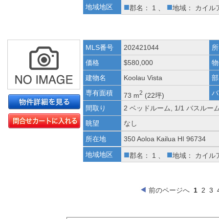
■
■
地域地区
郡名： 1 、
地域： カイル
MLS番号
202421044
所
価格
$580,000
物
建物名
Koolau Vista
部
専有面積
バ
2
73 m
(22坪)
間取り
2 ベッドルーム, 1/1 バスルー
眺望
なし
所在地
350 Aoloa Kailua HI 96734
■
■
地域地区
郡名： 1 、
地域： カイル
前のページへ
1
2
3