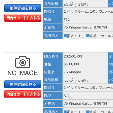
専有面積
バ
2
45 m
(13.5坪)
間取り
1 ベッドルーム, 1/0 バスルー
眺望
なし
所在地
75 Kihapai Kailua HI 96734
■
■
地域地区
郡名： 1 、
地域： カイル
MLS番号
202501433
所
価格
$400,000
物
建物名
75 Kihapai
部
専有面積
バ
2
56 m
(16.9坪)
間取り
1 ベッドルーム, 1/0 バスルー
眺望
なし
所在地
75 Kihapai Kailua HI 96734
■
■
地域地区
郡名： 1 、
地域： カイル