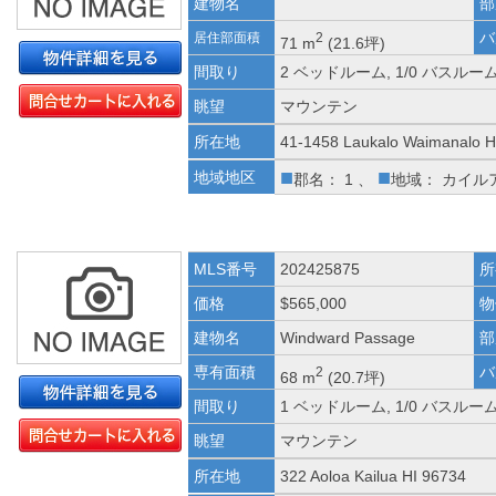
建物名
部
バ
居住部面積
2
71 m
(21.6坪)
間取り
2 ベッドルーム, 1/0 バスルー
眺望
マウンテン
所在地
41-1458 Laukalo Waimanalo H
■
■
地域地区
郡名： 1 、
地域： カイル
MLS番号
202425875
所
価格
$565,000
物
建物名
Windward Passage
部
専有面積
バ
2
68 m
(20.7坪)
間取り
1 ベッドルーム, 1/0 バスルー
眺望
マウンテン
所在地
322 Aoloa Kailua HI 96734