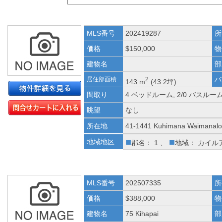
MLS番号
202419287
所
価格
$150,000
物
建物名
部
バ
居住部面積
2
143 m
(43.2坪)
間取り
4 ベッドルーム, 2/0 バスルー
眺望
なし
所在地
41-1441 Kuhimana Waimanalo
■
■
地域地区
郡名： 1 、
地域： カイル
MLS番号
202507335
所
価格
$388,000
物
建物名
75 Kihapai
部