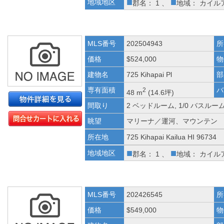
■
■
地域地区
郡名： 1 、
地域： カイル
MLS番号
202504943
所
価格
$524,000
物
建物名
725 Kihapai Pl
部
専有面積
バ
2
48 m
(14.6坪)
間取り
2 ベッドルーム, 1/0 バスルー
眺望
マリーナ／運河、マウンテン
所在地
725 Kihapai Kailua HI 96734
■
■
地域地区
郡名： 1 、
地域： カイル
MLS番号
202426545
所
価格
$549,000
物