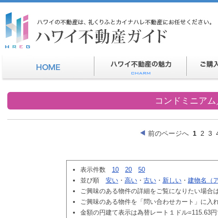
コンドミニアム
前のページへ
1
2
3
表示件数
10
20
50
並び順
安い
・
高い
・
古い
・
新しい
・
建物名（
ご興味のある物件の詳細をご覧になりたい場合
ご興味のある物件を「問い合わせカート」に入
金額の円建て表示は為替レート１ドル=115.63