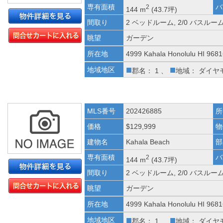
専有面積
バ
2
144 m
(43.7坪)
間取り
2 ベッドルーム, 2/0 バスルー
眺望
ガーデン
所在地
4999 Kahala Honolulu HI 968
■
■
地域地区
郡名： 1 、
地域： ダイヤ
MLS番号
202426885
所
価格
$129,999
物
建物名
Kahala Beach
部
専有面積
バ
2
144 m
(43.7坪)
間取り
2 ベッドルーム, 2/0 バスルー
眺望
ガーデン
所在地
4999 Kahala Honolulu HI 968
■
■
地域地区
郡名： 1 、
地域： ダイヤ