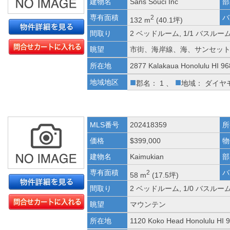
建物名
Sans Souci Inc
部
専有面積
バ
2
132 m
(40.1坪)
間取り
2 ベッドルーム, 1/1 バスルー
眺望
市街、海岸線、海、サンセッ
所在地
2877 Kalakaua Honolulu HI 9
■
■
地域地区
郡名： 1 、
地域： ダイヤ
MLS番号
202418359
所
価格
$399,000
物
建物名
Kaimukian
部
専有面積
バ
2
58 m
(17.5坪)
間取り
2 ベッドルーム, 1/0 バスルー
眺望
マウンテン
所在地
1120 Koko Head Honolulu HI 