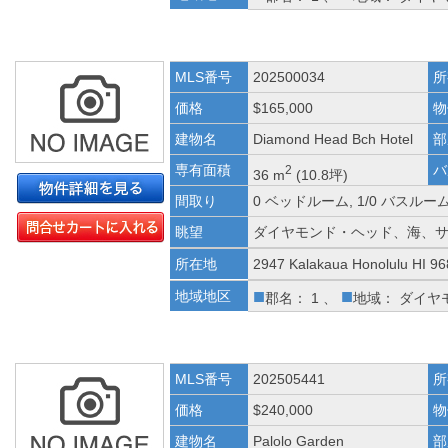
MLS番号
202500034
所
価格
$165,000
物
建物名
Diamond Head Bch Hotel
部
専有面積
バ
2
36 m
(10.8坪)
間取り
0 ベッドルーム, 1/0 バスルー
眺望
ダイヤモンド・ヘッド、海、
所在地
2947 Kalakaua Honolulu HI 9
■
■
地域地区
郡名： 1 、
地域： ダイヤ
MLS番号
202505441
所
価格
$240,000
物
建物名
Palolo Garden
部