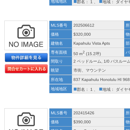
■
■
地域地区
郡名： 1 、
地域： ダイヤ
MLS番号
202506612
所
価格
$320,000
物
建物名
Kapahulu Vista Apts
部
専有面積
バ
2
50 m
(15.2坪)
間取り
2 ベッドルーム, 1/0 バスルー
眺望
市街、マウンテン
所在地
837 Kapahulu Honolulu HI 96
■
■
地域地区
郡名： 1 、
地域： ダイヤ
MLS番号
202415426
所
価格
$390,000
物