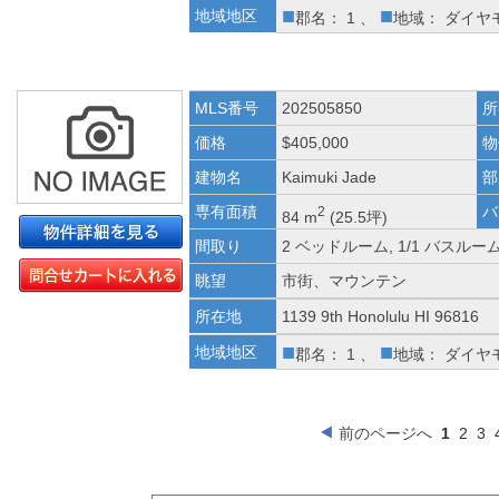
■
■
地域地区
郡名： 1 、
地域： ダイヤ
MLS番号
202505850
所
価格
$405,000
物
建物名
Kaimuki Jade
部
専有面積
バ
2
84 m
(25.5坪)
間取り
2 ベッドルーム, 1/1 バスルー
眺望
市街、マウンテン
所在地
1139 9th Honolulu HI 96816
■
■
地域地区
郡名： 1 、
地域： ダイヤ
前のページへ
1
2
3