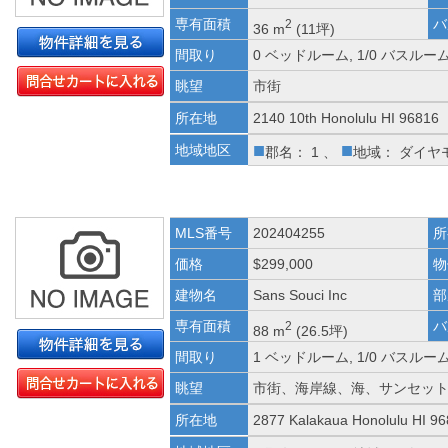
専有面積
バ
2
36 m
(11坪)
間取り
0 ベッドルーム, 1/0 バスルー
眺望
市街
所在地
2140 10th Honolulu HI 96816
■
■
地域地区
郡名： 1 、
地域： ダイヤ
MLS番号
202404255
所
価格
$299,000
物
建物名
Sans Souci Inc
部
専有面積
バ
2
88 m
(26.5坪)
間取り
1 ベッドルーム, 1/0 バスルー
眺望
市街、海岸線、海、サンセッ
所在地
2877 Kalakaua Honolulu HI 9