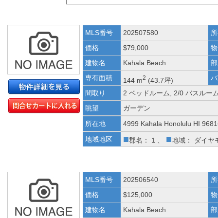
MLS番号
202507580
所
価格
$79,000
物
建物名
Kahala Beach
部
専有面積
バ
2
144 m
(43.7坪)
間取り
2 ベッドルーム, 2/0 バスルー
眺望
ガーデン
所在地
4999 Kahala Honolulu HI 968
■
■
地域地区
郡名： 1 、
地域： ダイヤ
MLS番号
202506540
所
価格
$125,000
物
建物名
Kahala Beach
部