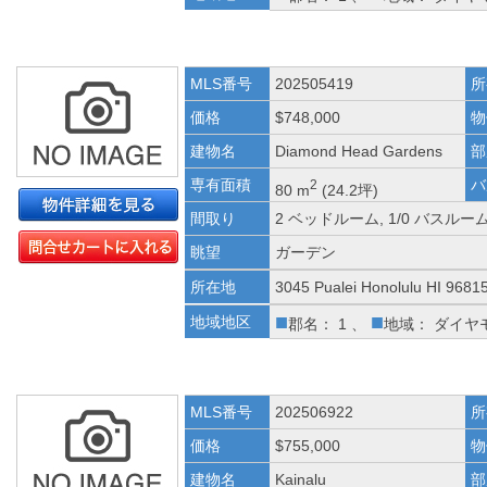
MLS番号
202505419
所
価格
$748,000
物
建物名
Diamond Head Gardens
部
専有面積
バ
2
80 m
(24.2坪)
間取り
2 ベッドルーム, 1/0 バスルー
眺望
ガーデン
所在地
3045 Pualei Honolulu HI 9681
■
■
地域地区
郡名： 1 、
地域： ダイヤ
MLS番号
202506922
所
価格
$755,000
物
建物名
Kainalu
部