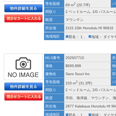
専有面積
バ
2
69 m
(20.7坪)
間取り
2 ベッドルーム, 1/0 バスルー
眺望
マウンテン
所在地
2115 10th Honolulu HI 96816
■
■
地域地区
郡名： 1 、
地域： ダイヤ
MLS番号
202507715
所
価格
$699,888
物
建物名
Sans Souci Inc
部
専有面積
バ
2
103 m
(31.3坪)
間取り
2 ベッドルーム, 2/0 バスルー
眺望
市街、海岸線、マウンテン、
所在地
2877 Kalakaua Honolulu HI 9
■
■
地域地区
郡名： 1 、
地域： ダイヤ