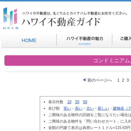
コンドミニアム
前のページへ
1
2
3
表示件数
10
20
50
並び順
安い
・
高い
・
古い
・
新しい
・
建物名（
ご興味のある物件の詳細をご覧になりたい場合
ご興味のある物件を「問い合わせカート」に入
金額の円建て表示は為替レート１ドル=115.63