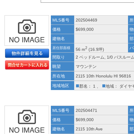
MLS番号
202504469
所
価格
$699,000
物
建物名
部
バ
居住部面積
2
56 m
(16.9坪)
間取り
2 ベッドルーム, 1/0 バスルー
眺望
マウンテン
所在地
2115 10th Honolulu HI 96816
■
■
地域地区
郡名： 1 、
地域： ダイヤ
MLS番号
202504471
所
価格
$699,000
物
建物名
2115 10th Ave
部