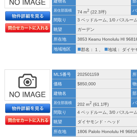
建物名
部
バ
居住部面積
2
74 m
(22.3坪)
間取り
3 ベッドルーム, 1/0 バスルー
眺望
ガーデン
所在地
3853 Keanu Honolulu HI 9681
■
■
地域地区
郡名： 1 、
地域： ダイヤ
MLS番号
202501159
所
価格
$850,000
物
建物名
部
バ
居住部面積
2
202 m
(61.1坪)
間取り
4 ベッドルーム, 3/0 バスルー
眺望
ダイヤモンド・ヘッド
所在地
1806 Palolo Honolulu HI 9681