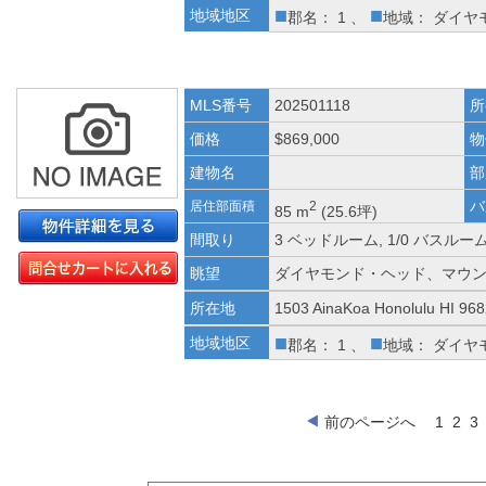
■
■
地域地区
郡名： 1 、
地域： ダイヤ
MLS番号
202501118
所
価格
$869,000
物
建物名
部
バ
居住部面積
2
85 m
(25.6坪)
間取り
3 ベッドルーム, 1/0 バスルー
眺望
ダイヤモンド・ヘッド、マウ
所在地
1503 AinaKoa Honolulu HI 96
■
■
地域地区
郡名： 1 、
地域： ダイヤ
前のページへ
1
2
3