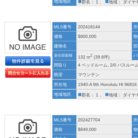
■
■
地域地区
郡名： 1 、
地域： ダイヤ
MLS番号
202418144
所
価格
$800,000
物
建物名
部
バ
居住部面積
2
132 m
(39.8坪)
間取り
4 ベッドルーム, 2/0 バスルー
眺望
マウンテン
所在地
1940-A 9th Honolulu HI 96816
■
■
地域地区
郡名： 1 、
地域： ダイヤ
MLS番号
202427704
所
価格
$849,000
物