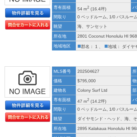
専有面積
バ
2
54 m
(16.4坪)
間取り
0 ベッドルーム, 1/0 バスルー
眺望
海、サンセット
所在地
2801 Coconut Honolulu HI 96
■
■
地域地区
郡名： 1 、
地域： ダイヤ
MLS番号
202504627
所
価格
$795,000
物
建物名
Colony Surf Ltd
部
専有面積
バ
2
47 m
(14.2坪)
間取り
0 ベッドルーム, 1/0 バスルー
眺望
ダイヤモンド・ヘッド、海、
所在地
2895 Kalakaua Honolulu HI 9