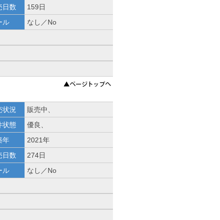
売日数
159日
ール
なし／No
売状況
販売中、
件状態
優良、
築年
2021年
売日数
274日
ール
なし／No