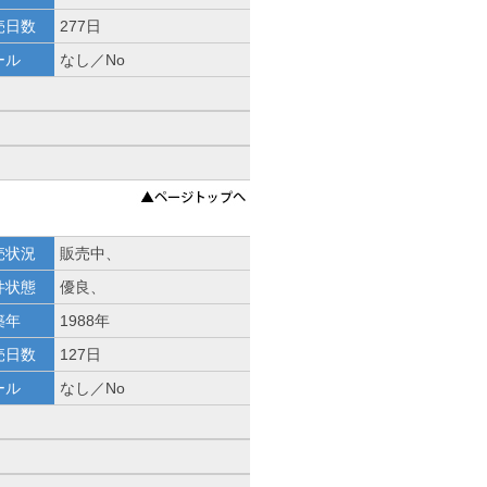
売日数
277日
ール
なし／No
売状況
販売中、
件状態
優良、
築年
1988年
売日数
127日
ール
なし／No