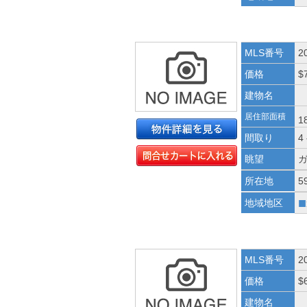
MLS番号
2
価格
$
建物名
居住部面積
1
間取り
4
眺望
所在地
5
■
地域地区
MLS番号
2
価格
$
建物名