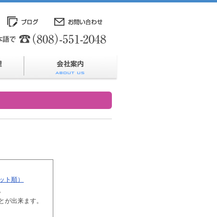
ット順）
。
とが出来ます。