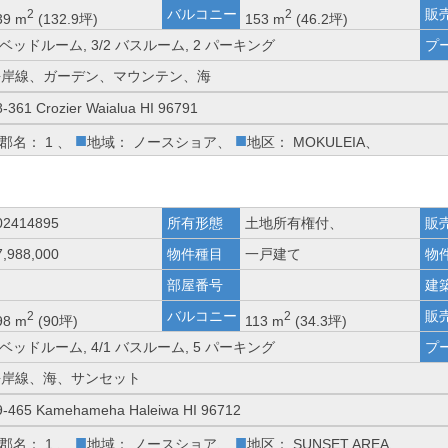
バルコニー
販
2
2
39 m
(132.9坪)
153 m
(46.2坪)
 ベッドルーム, 3/2 バスルーム, 2 パーキング
プ
海岸線、ガーデン、マウンテン、海
8-361 Crozier Waialua HI 96791
■
■
郡名： 1 、
地域： ノースショア、
地区： MOKULEIA、
02414895
所有形態
土地所有権付、
販
7,988,000
物件種目
一戸建て
物
部屋番号
建
バルコニー
販
2
2
98 m
(90坪)
113 m
(34.3坪)
 ベッドルーム, 4/1 バスルーム, 5 パーキング
プ
海岸線、海、サンセット
9-465 Kamehameha Haleiwa HI 96712
■
■
郡名： 1 、
地域： ノースショア、
地区： SUNSET AREA、