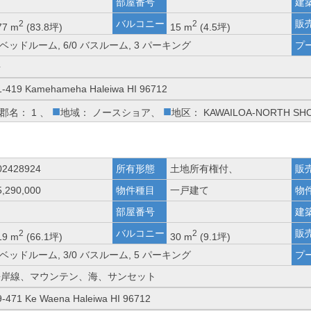
部屋番号
建
バルコニー
販
2
2
77 m
(83.8坪)
15 m
(4.5坪)
 ベッドルーム, 6/0 バスルーム, 3 パーキング
プ
海
1-419 Kamehameha Haleiwa HI 96712
■
■
郡名： 1 、
地域： ノースショア、
地区： KAWAILOA-NORTH SH
02428924
所有形態
土地所有権付、
販
5,290,000
物件種目
一戸建て
物
部屋番号
建
バルコニー
販
2
2
19 m
(66.1坪)
30 m
(9.1坪)
 ベッドルーム, 3/0 バスルーム, 5 パーキング
プ
海岸線、マウンテン、海、サンセット
9-471 Ke Waena Haleiwa HI 96712