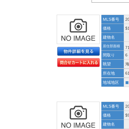
MLS番号
2
価格
$
建物名
居住部面積
7
間取り
6
眺望
所在地
6
■
地域地区
MLS番号
2
価格
$
建物名