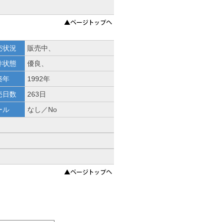
売状況
販売中、
件状態
優良、
築年
1992年
売日数
263日
ール
なし／No