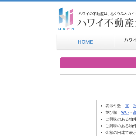
表示件数
10
2
並び順
安い
・
ご興味のある物
ご興味のある物
金額の円建て表示