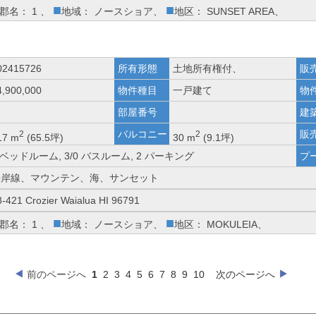
■
■
郡名： 1 、
地域： ノースショア、
地区： SUNSET AREA、
02415726
所有形態
土地所有権付、
販
4,900,000
物件種目
一戸建て
物
部屋番号
建
バルコニー
販
2
2
17 m
(65.5坪)
30 m
(9.1坪)
 ベッドルーム, 3/0 バスルーム, 2 パーキング
プ
海岸線、マウンテン、海、サンセット
8-421 Crozier Waialua HI 96791
■
■
郡名： 1 、
地域： ノースショア、
地区： MOKULEIA、
前のページへ
1
2
3
4
5
6
7
8
9
10
次のページへ