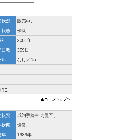
売状況
販売中、
件状態
優良、
築年
2001年
売日数
359日
ール
なし／No
ORE、
売状況
成約手続中 内覧可、
件状態
優良、
築年
1989年