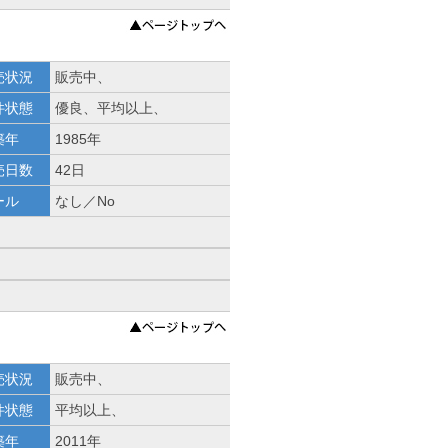
売状況
販売中、
件状態
優良、平均以上、
築年
1985年
売日数
42日
ール
なし／No
売状況
販売中、
件状態
平均以上、
築年
2011年