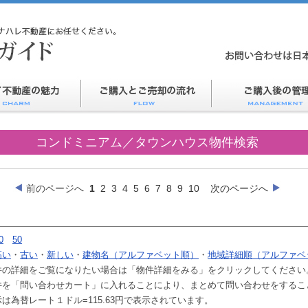
コンドミニアム／タウンハウス物件検索
前のページへ
1
2
3
4
5
6
7
8
9
10
次のページへ
0
50
高い
・
古い
・
新しい
・
建物名（アルファベット順）
・
地域詳細順（アルファベ
件の詳細をご覧になりたい場合は「物件詳細をみる」をクリックしてください
件を「問い合わせカート」に入れることにより、まとめて問い合わせをするこ
は為替レート１ドル=115.63円で表示されています。