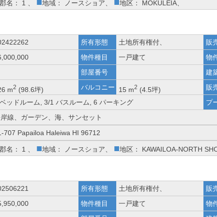
■
■
郡名： 1 、
地域： ノースショア、
地区： MOKULEIA、
02422262
所有形態
土地所有権付、
販
6,000,000
物件種目
一戸建て
物
部屋番号
建
バルコニー
販
2
2
26 m
(98.6坪)
15 m
(4.5坪)
 ベッドルーム, 3/1 バスルーム, 6 パーキング
プ
海岸線、ガーデン、海、サンセット
1-707 Papailoa Haleiwa HI 96712
■
■
郡名： 1 、
地域： ノースショア、
地区： KAWAILOA-NORTH SH
02506221
所有形態
土地所有権付、
販
5,950,000
物件種目
一戸建て
物