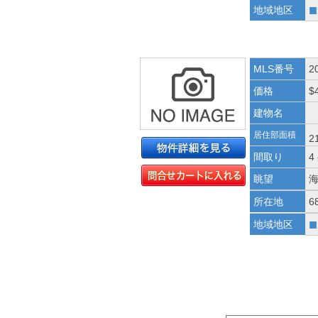
■
地域地区
MLS番号
2
価格
$
建物名
居住部面積
2
間取り
4
眺望
所在地
6
■
地域地区