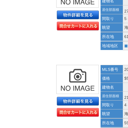
建物名
居住部面積
2
間取り
5
眺望
所在地
6
■
地域地区
MLS番号
2
価格
$
建物名
居住部面積
2
間取り
4
眺望
所在地
5