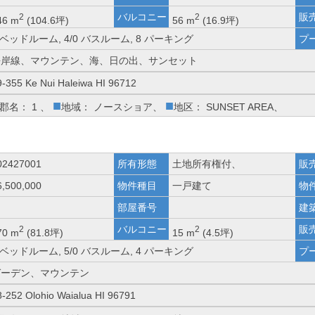
バルコニー
販
2
2
46 m
(104.6坪)
56 m
(16.9坪)
 ベッドルーム, 4/0 バスルーム, 8 パーキング
プ
海岸線、マウンテン、海、日の出、サンセット
9-355 Ke Nui Haleiwa HI 96712
■
■
郡名： 1 、
地域： ノースショア、
地区： SUNSET AREA、
02427001
所有形態
土地所有権付、
販
6,500,000
物件種目
一戸建て
物
部屋番号
建
バルコニー
販
2
2
70 m
(81.8坪)
15 m
(4.5坪)
 ベッドルーム, 5/0 バスルーム, 4 パーキング
プ
ガーデン、マウンテン
8-252 Olohio Waialua HI 96791