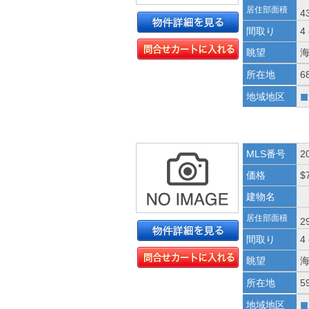
居住部面積
4
間取り
4
眺望
所在地
6
■
地域地区
MLS番号
2
価格
$
建物名
居住部面積
2
間取り
4
眺望
所在地
5
■
地域地区