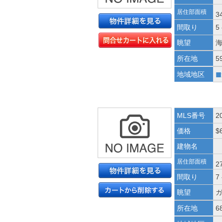
居住部面積
3
間取り
5
眺望
所在地
5
■
地域地区
MLS番号
2
価格
$
建物名
居住部面積
2
間取り
7
眺望
所在地
6