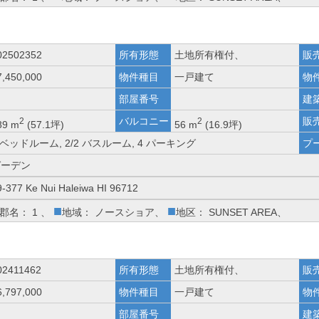
02502352
所有形態
土地所有権付、
販
7,450,000
物件種目
一戸建て
物
部屋番号
建
バルコニー
販
2
2
89 m
(57.1坪)
56 m
(16.9坪)
 ベッドルーム, 2/2 バスルーム, 4 パーキング
プ
ガーデン
9-377 Ke Nui Haleiwa HI 96712
■
■
郡名： 1 、
地域： ノースショア、
地区： SUNSET AREA、
02411462
所有形態
土地所有権付、
販
6,797,000
物件種目
一戸建て
物
部屋番号
建