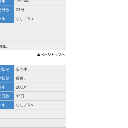
築年
1953年
売日数
23日
ール
なし／No
ORE、
売状況
販売中、
件状態
優良、
築年
2003年
売日数
87日
ール
なし／No