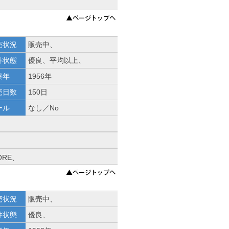
売状況
販売中、
件状態
優良、平均以上、
築年
1956年
売日数
150日
ール
なし／No
ORE、
売状況
販売中、
件状態
優良、