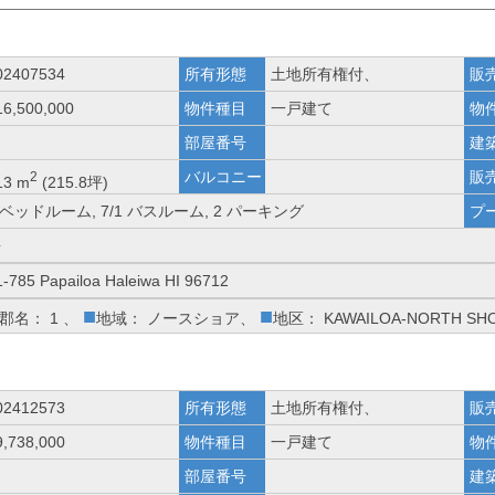
02407534
所有形態
土地所有権付、
販
16,500,000
物件種目
一戸建て
物
部屋番号
建
バルコニー
販
2
13 m
(215.8坪)
 ベッドルーム, 7/1 バスルーム, 2 パーキング
プ
海
1-785 Papailoa Haleiwa HI 96712
■
■
郡名： 1 、
地域： ノースショア、
地区： KAWAILOA-NORTH SH
02412573
所有形態
土地所有権付、
販
9,738,000
物件種目
一戸建て
物
部屋番号
建