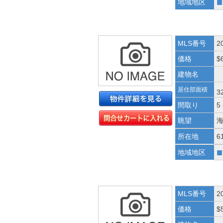
■
地域地区
MLS番号
2
価格
$
建物名
居住部面積
3
間取り
5
眺望
所在地
6
■
地域地区
MLS番号
2
価格
$