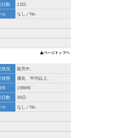
売日数
13日
ール
なし／No
売状況
販売中、
件状態
優良、平均以上、
築年
1988年
売日数
39日
ール
なし／No