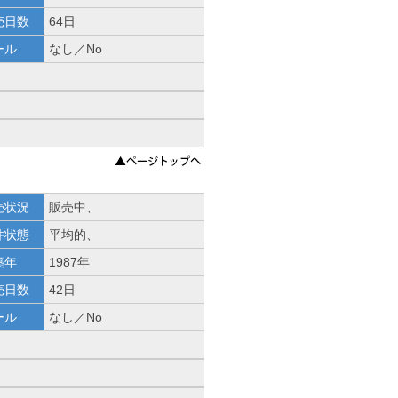
売日数
64日
ール
なし／No
売状況
販売中、
件状態
平均的、
築年
1987年
売日数
42日
ール
なし／No