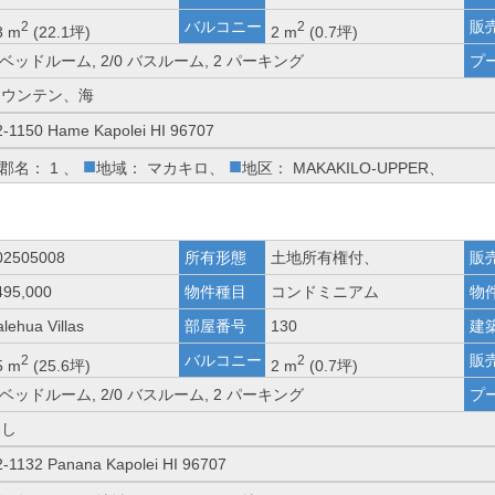
バルコニー
販
2
2
3 m
(22.1坪)
2 m
(0.7坪)
 ベッドルーム, 2/0 バスルーム, 2 パーキング
プ
マウンテン、海
2-1150 Hame Kapolei HI 96707
■
■
郡名： 1 、
地域： マカキロ、
地区： MAKAKILO-UPPER、
02505008
所有形態
土地所有権付、
販
495,000
物件種目
コンドミニアム
物
lehua Villas
部屋番号
130
建
バルコニー
販
2
2
5 m
(25.6坪)
2 m
(0.7坪)
 ベッドルーム, 2/0 バスルーム, 2 パーキング
プ
なし
2-1132 Panana Kapolei HI 96707