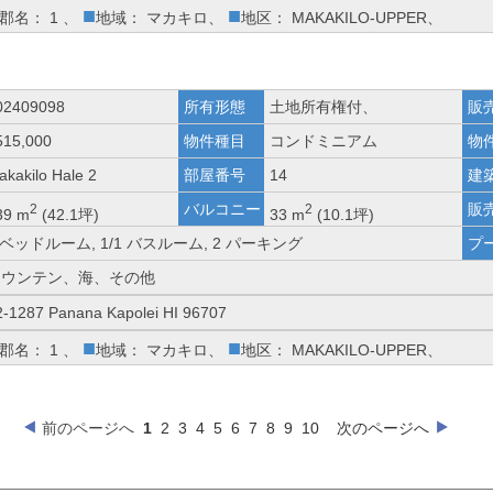
■
■
郡名： 1 、
地域： マカキロ、
地区： MAKAKILO-UPPER、
02409098
所有形態
土地所有権付、
販
515,000
物件種目
コンドミニアム
物
akakilo Hale 2
部屋番号
14
建
バルコニー
販
2
2
39 m
(42.1坪)
33 m
(10.1坪)
 ベッドルーム, 1/1 バスルーム, 2 パーキング
プ
マウンテン、海、その他
2-1287 Panana Kapolei HI 96707
■
■
郡名： 1 、
地域： マカキロ、
地区： MAKAKILO-UPPER、
前のページへ
1
2
3
4
5
6
7
8
9
10
次のページへ