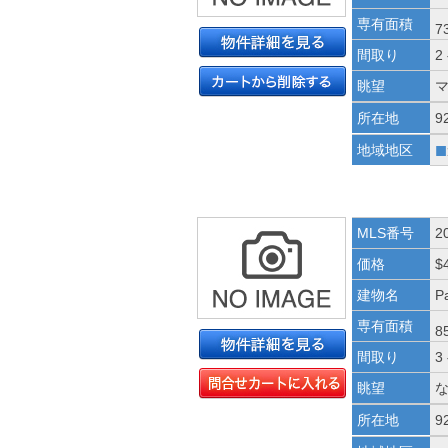
専有面積
7
間取り
2
眺望
所在地
9
■
地域地区
MLS番号
2
価格
$
建物名
Pa
専有面積
8
間取り
3
眺望
所在地
9