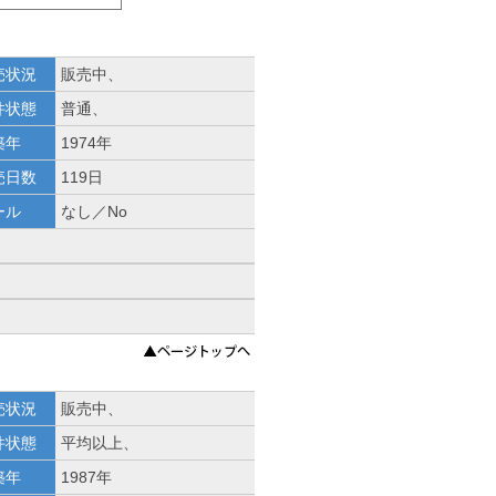
売状況
販売中、
件状態
普通、
築年
1974年
売日数
119日
ール
なし／No
売状況
販売中、
件状態
平均以上、
築年
1987年