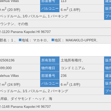
lehua Villas
部屋番号
113
建
バルコニー
販
2
2
9 m
(20.9坪)
6 m
(1.8坪)
 ベッドルーム, 1/0 バスルーム, 1 パーキング
プ
マウンテン、その他
2-1120 Panana Kapolei HI 96707
■
■
郡名： 1 、
地域： マカキロ、
地区： MAKAKILO-UPPER、
02506196
所有形態
土地所有権付、
販
499,000
物件種目
コンドミニアム
物
lehua Villas
部屋番号
236
建
バルコニー
販
2
2
2 m
(24.9坪)
6 m
(1.8坪)
 ベッドルーム, 1/1 バスルーム, 2 パーキング
プ
海岸線、ダイヤモンド・ヘッド、海
2-1148 Panana Kapolei HI 96707