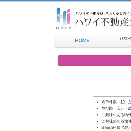
表示件数
10
2
並び順
安い
・
ご興味のある物
ご興味のある物
金額の円建て表示