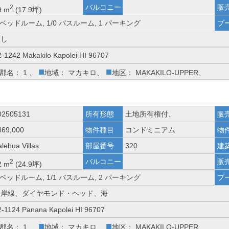
バルコニー
販
2
9 m
(17.9坪)
 ベッドルーム, 1/0 バスルーム, 1 パーキング
プ
なし
2-1242 Makakilo Kapolei HI 96707
■
■
郡名： 1 、
地域： マカキロ、
地区： MAKAKILO-UPPER、
02505131
所有形態
土地所有権付、
販
469,000
物件種目
コンドミニアム
物
lehua Villas
部屋番号
320
建
バルコニー
販
2
2 m
(24.9坪)
 ベッドルーム, 1/1 バスルーム, 2 パーキング
プ
海岸線、ダイヤモンド・ヘッド、海
2-1124 Panana Kapolei HI 96707
■
■
郡名： 1 、
地域： マカキロ、
地区： MAKAKILO-UPPER、