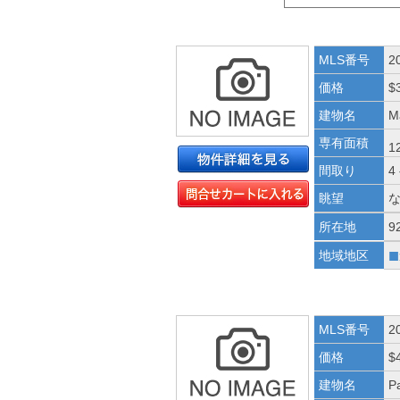
MLS番号
2
価格
$
建物名
M
専有面積
1
間取り
4
眺望
所在地
9
■
地域地区
MLS番号
2
価格
$
建物名
P