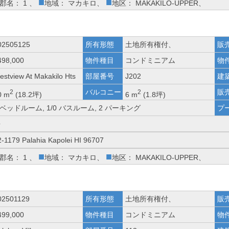
■
■
郡名： 1 、
地域： マカキロ、
地区： MAKAKILO-UPPER、
02505125
所有形態
土地所有権付、
販
498,000
物件種目
コンドミニアム
物
estview At Makakilo Hts
部屋番号
J202
建
バルコニー
販
2
2
0 m
(18.2坪)
6 m
(1.8坪)
 ベッドルーム, 1/0 バスルーム, 2 パーキング
プ
海
2-1179 Palahia Kapolei HI 96707
■
■
郡名： 1 、
地域： マカキロ、
地区： MAKAKILO-UPPER、
02501129
所有形態
土地所有権付、
販
499,000
物件種目
コンドミニアム
物