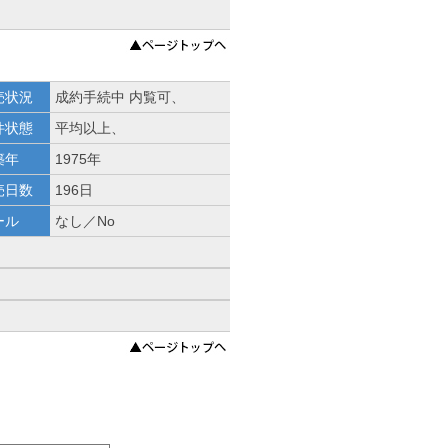
売状況
成約手続中 内覧可、
件状態
平均以上、
築年
1975年
売日数
196日
ール
なし／No