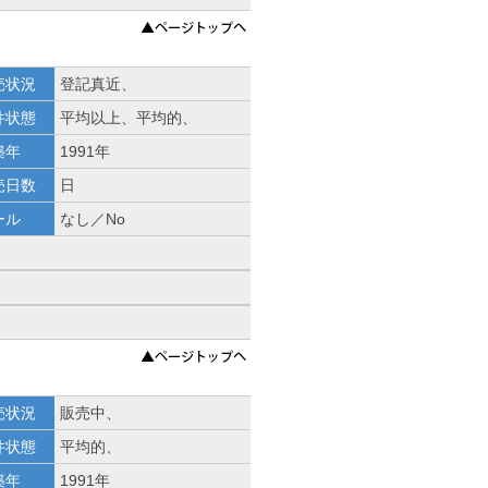
売状況
登記真近、
件状態
平均以上、平均的、
築年
1991年
売日数
日
ール
なし／No
売状況
販売中、
件状態
平均的、
築年
1991年