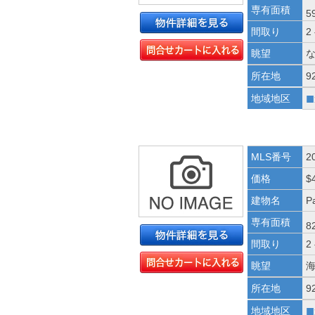
専有面積
5
間取り
2
眺望
所在地
9
■
地域地区
MLS番号
2
価格
$
建物名
Pa
専有面積
8
間取り
2
眺望
所在地
9
■
地域地区