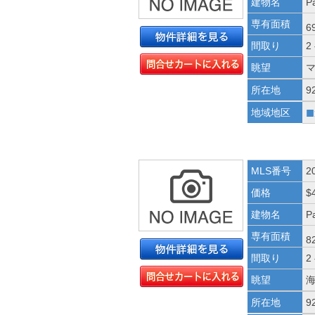
建物名
Pa
専有面積
6
間取り
2
眺望
所在地
9
■
地域地区
MLS番号
2
価格
$
建物名
Pa
専有面積
8
間取り
2
眺望
所在地
9