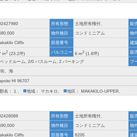
02427980
所有形態
土地所有権付、
販
480,000
物件種目
コンドミニアム
物
kakilo Cliffs
部屋番号
建
バルコニー
販
2
2
7 m
(23.2坪)
6 m
(1.8坪)
 ベッドルーム, 2/0 バスルーム, 2 パーキング
プ
市街、海
apolei HI 96707
■
■
郡名： 1 、
地域： マカキロ、
地区： MAKAKILO-UPPER、
02428088
所有形態
土地所有権付、
販
490,000
物件種目
コンドミニアム
物
kakilo Cliffs
部屋番号
8205
建