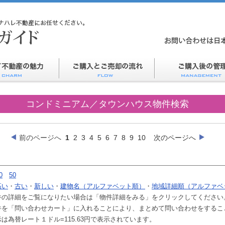
コンドミニアム／タウンハウス物件検索
前のページへ
1
2
3
4
5
6
7
8
9
10
次のページへ
0
50
高い
・
古い
・
新しい
・
建物名（アルファベット順）
・
地域詳細順（アルファベ
件の詳細をご覧になりたい場合は「物件詳細をみる」をクリックしてください
件を「問い合わせカート」に入れることにより、まとめて問い合わせをするこ
は為替レート１ドル=115.63円で表示されています。