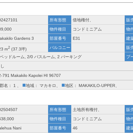
02427101
所有形態
借地権付、
販
39,000
物件種目
コンドミニアム
物
akakilo Gardens 3
部屋番号
E31
建
バルコニー
販
2
23 m
(37.3坪)
 ベッドルーム, 2/0 バスルーム, 2 パーキング
プ
なし
2-791 Makakilo Kapolei HI 96707
■
■
郡名： 1 、
地域： マカキロ、
地区： MAKAKILO-UPPER、
02504507
所有形態
土地所有権付、
販
438,000
物件種目
コンドミニアム
物
alehua Nani
部屋番号
46
建