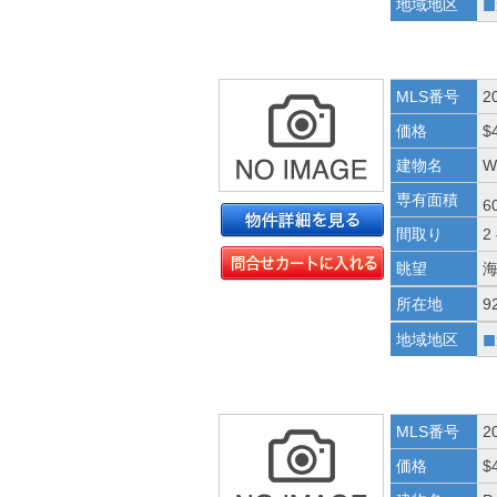
■
地域地区
MLS番号
2
価格
$
建物名
W
専有面積
6
間取り
2
眺望
所在地
9
■
地域地区
MLS番号
2
価格
$