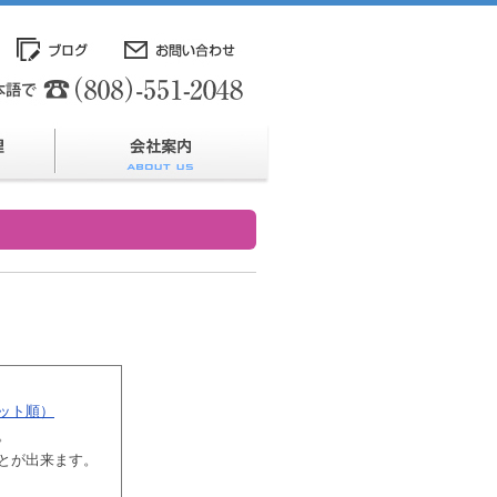
ット順）
。
とが出来ます。