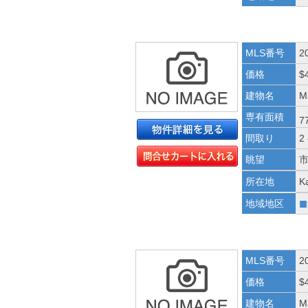
MLS番号
2
価格
$
建物名
Ma
専有面積
7
間取り
2
眺望
所在地
K
■
地域地区
MLS番号
2
価格
$
建物名
Ma