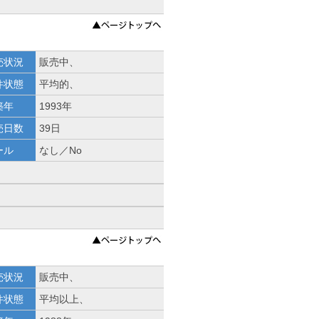
売状況
販売中、
件状態
平均的、
築年
1993年
売日数
39日
ール
なし／No
売状況
販売中、
件状態
平均以上、