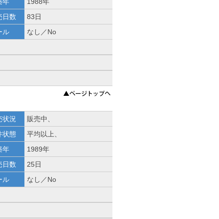
築年
1988年
売日数
83日
ール
なし／No
売状況
販売中、
件状態
平均以上、
築年
1989年
売日数
25日
ール
なし／No