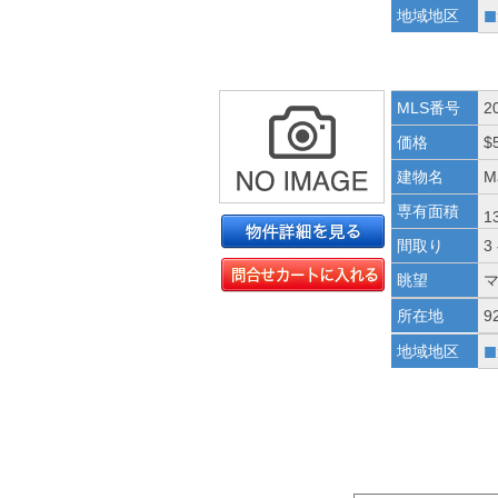
■
地域地区
MLS番号
2
価格
$
建物名
M
専有面積
1
間取り
3
眺望
所在地
9
■
地域地区