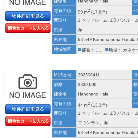
建物名
Hanohano Hale
部
専有面積
バ
2
59 m
(17.8坪)
間取り
1 ベッドルーム, 1/0 バスルー
眺望
海
所在地
53-549 Kamehameha Hauula 
■
■
地域地区
郡名： 1 、
地域： カネオ
MLS番号
202506411
所
価格
$330,000
物
建物名
Hanohano Hale
部
専有面積
バ
2
44 m
(13.3坪)
間取り
1 ベッドルーム, 1/0 バスルー
眺望
マウンテン、海
所在地
53-549 Kamehameha Hauula 