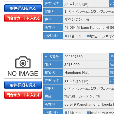
専有面積
バ
2
85 m
(25.8坪)
間取り
1 ベッドルーム, 1/0 バスルー
眺望
マウンテン、海
所在地
46-064 Aliikane Kaneohe HI 9
■
■
地域地区
郡名： 1 、
地域： カネオ
MLS番号
202507389
所
価格
$215,000
物
建物名
Hanohano Hale
部
専有面積
バ
2
33 m
(10.1坪)
間取り
0 ベッドルーム, 1/0 バスルー
眺望
海岸線、ガーデン、海
所在地
53-549 Kamehameha Hauula 
■
■
地域地区
郡名： 1 、
地域： カネオ