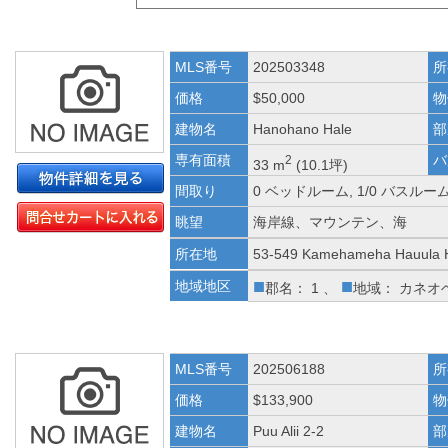
MLS番号
202503348
所
価格
$50,000
物
建物名
Hanohano Hale
部
専有面積
バ
2
33 m
(10.1坪)
間取り
0 ベッドルーム, 1/0 バスルー
眺望
海岸線、マウンテン、海
所在地
53-549 Kamehameha Hauula 
■
■
地域地区
郡名： 1 、
地域： カネオ
MLS番号
202506188
所
価格
$133,900
物
建物名
Puu Alii 2-2
部