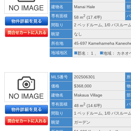
建物名
Manai Hale
部
専有面積
バ
2
58 m
(17.4坪)
間取り
2 ベッドルーム, 1/0 バスルー
眺望
なし
所在地
45-697 Kamehameha Kaneohe
■
■
地域地区
郡名： 1 、
地域： カネオ
MLS番号
202506301
所
価格
$368,000
物
建物名
Makaua Village
部
専有面積
バ
2
48 m
(14.6坪)
間取り
1 ベッドルーム, 1/0 バスルー
眺望
ガーデン