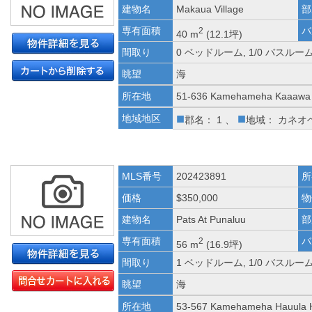
建物名
Makaua Village
部
専有面積
バ
2
40 m
(12.1坪)
間取り
0 ベッドルーム, 1/0 バスルー
眺望
海
所在地
51-636 Kamehameha Kaaawa 
■
■
地域地区
郡名： 1 、
地域： カネオ
MLS番号
202423891
所
価格
$350,000
物
建物名
Pats At Punaluu
部
専有面積
バ
2
56 m
(16.9坪)
間取り
1 ベッドルーム, 1/0 バスルー
眺望
海
所在地
53-567 Kamehameha Hauula 