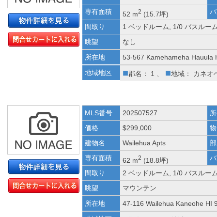
専有面積
バ
2
52 m
(15.7坪)
間取り
1 ベッドルーム, 1/0 バスルー
眺望
なし
所在地
53-567 Kamehameha Hauula 
■
■
地域地区
郡名： 1 、
地域： カネオ
MLS番号
202507527
所
価格
$299,000
物
建物名
Wailehua Apts
部
専有面積
バ
2
62 m
(18.8坪)
間取り
2 ベッドルーム, 1/0 バスルー
眺望
マウンテン
所在地
47-116 Wailehua Kaneohe HI 