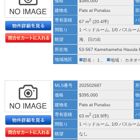
価格
$385,000
物
建物名
Pats at Punaluu
部
専有面積
バ
2
67 m
(20.4坪)
間取り
1 ベッドルーム, 1/0 バスルー
眺望
海、日の出
所在地
53-567 Kamehameha Hauula 
■
■
地域地区
郡名： 1 、
地域： カネオ
MLS番号
202502687
所
価格
$395,000
物
建物名
Pats at Punaluu
部
専有面積
バ
2
63 m
(18.9坪)
間取り
1 ベッドルーム, 1/0 バスルー
眺望
なし