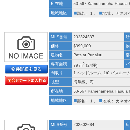
所在地
53-567 Kamehameha Hauula 
■
■
地域地区
郡名： 1 、
地域： カネオ
MLS番号
202324537
所
価格
$399,000
物
建物名
Pats at Punaluu
部
専有面積
バ
2
79 m
(24坪)
間取り
1 ベッドルーム, 1/0 バスルー
眺望
海岸線、海
所在地
53-567 Kamehameha Hauula 
■
■
地域地区
郡名： 1 、
地域： カネオ
MLS番号
202502684
所