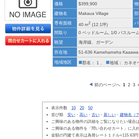
価格
$399,900
物
建物名
Makaua Village
部
専有面積
バ
2
40 m
(12.1坪)
間取り
0 ベッドルーム, 1/0 バスルー
眺望
海岸線、ガーデン
所在地
51-636 Kamehameha Kaaawa 
■
■
地域地区
郡名： 1 、
地域： カネオ
前のページへ
1
2
3
表示件数
10
20
50
並び順
安い
・
高い
・
古い
・
新しい
・
建物名（
ご興味のある物件の詳細をご覧になりたい場合
ご興味のある物件を「問い合わせカート」に入
金額の円建て表示は為替レート１ドル=115.63