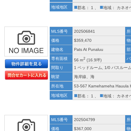
■
■
地域地区
郡名： 1 、
地域： カネオ
MLS番号
202506841
所
価格
$359,470
物
建物名
Pats At Punaluu
部
専有面積
バ
2
56 m
(16.9坪)
間取り
1 ベッドルーム, 1/0 バスルー
眺望
海岸線、海
所在地
53-567 Kamehameha Hauula 
■
■
地域地区
郡名： 1 、
地域： カネオ
MLS番号
202504799
所
価格
$367,000
物