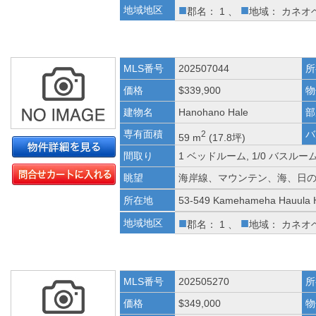
■
■
地域地区
郡名： 1 、
地域： カネオ
MLS番号
202507044
所
価格
$339,900
物
建物名
Hanohano Hale
部
専有面積
バ
2
59 m
(17.8坪)
間取り
1 ベッドルーム, 1/0 バスルー
眺望
海岸線、マウンテン、海、日
所在地
53-549 Kamehameha Hauula 
■
■
地域地区
郡名： 1 、
地域： カネオ
MLS番号
202505270
所
価格
$349,000
物