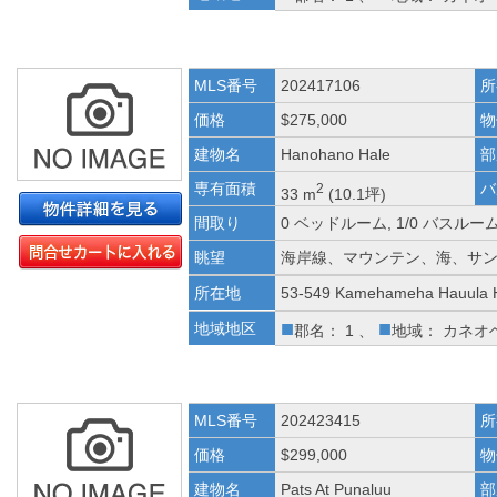
MLS番号
202417106
所
価格
$275,000
物
建物名
Hanohano Hale
部
専有面積
バ
2
33 m
(10.1坪)
間取り
0 ベッドルーム, 1/0 バスルー
眺望
海岸線、マウンテン、海、サ
所在地
53-549 Kamehameha Hauula 
■
■
地域地区
郡名： 1 、
地域： カネオ
MLS番号
202423415
所
価格
$299,000
物
建物名
Pats At Punaluu
部