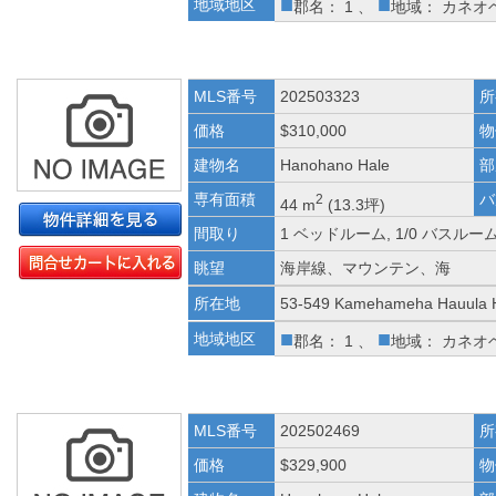
■
■
地域地区
郡名： 1 、
地域： カネオ
MLS番号
202503323
所
価格
$310,000
物
建物名
Hanohano Hale
部
専有面積
バ
2
44 m
(13.3坪)
間取り
1 ベッドルーム, 1/0 バスルー
眺望
海岸線、マウンテン、海
所在地
53-549 Kamehameha Hauula 
■
■
地域地区
郡名： 1 、
地域： カネオ
MLS番号
202502469
所
価格
$329,900
物