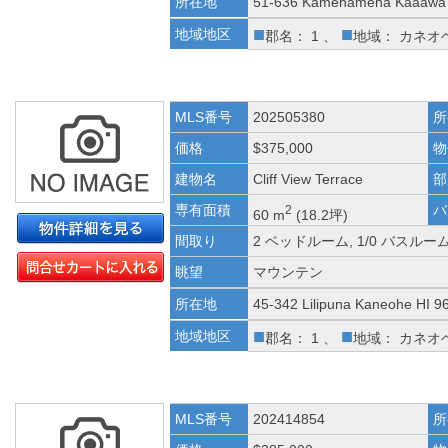
所在地
51-636 Kamehameha Kaaawa 
■
■
地域地区
郡名： 1 、
地域： カネオ
MLS番号
202505380
所
価格
$375,000
物
建物名
Cliff View Terrace
部
専有面積
バ
2
60 m
(18.2坪)
間取り
2 ベッドルーム, 1/0 バスルー
眺望
マウンテン
所在地
45-342 Lilipuna Kaneohe HI 9
■
■
地域地区
郡名： 1 、
地域： カネオ
MLS番号
202414854
所