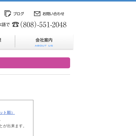
ット順）
。
とが出来ます。