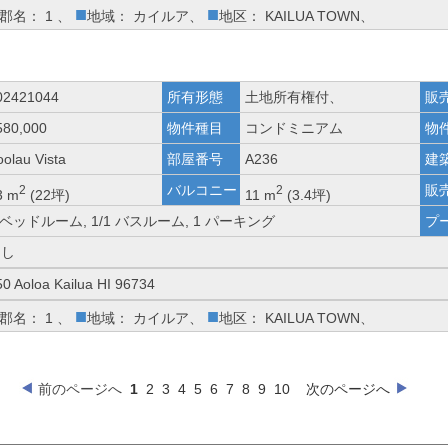
■
■
郡名： 1 、
地域： カイルア、
地区： KAILUA TOWN、
02421044
所有形態
土地所有権付、
販
580,000
物件種目
コンドミニアム
物
oolau Vista
部屋番号
A236
建
バルコニー
販
2
2
3 m
(22坪)
11 m
(3.4坪)
 ベッドルーム, 1/1 バスルーム, 1 パーキング
プ
なし
50 Aoloa Kailua HI 96734
■
■
郡名： 1 、
地域： カイルア、
地区： KAILUA TOWN、
前のページへ
1
2
3
4
5
6
7
8
9
10
次のページへ