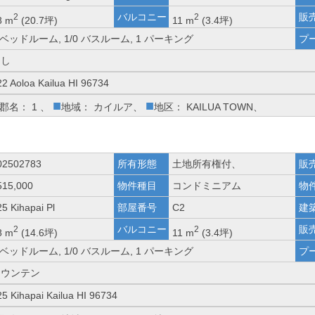
バルコニー
販
2
2
8 m
(20.7坪)
11 m
(3.4坪)
 ベッドルーム, 1/0 バスルーム, 1 パーキング
プ
なし
22 Aoloa Kailua HI 96734
■
■
郡名： 1 、
地域： カイルア、
地区： KAILUA TOWN、
02502783
所有形態
土地所有権付、
販
515,000
物件種目
コンドミニアム
物
5 Kihapai Pl
部屋番号
C2
建
バルコニー
販
2
2
8 m
(14.6坪)
11 m
(3.4坪)
 ベッドルーム, 1/0 バスルーム, 1 パーキング
プ
マウンテン
25 Kihapai Kailua HI 96734