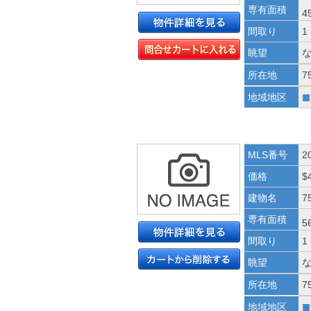
専有面積
4
間取り
1
眺望
所在地
7
■
地域地区
MLS番号
2
価格
$
建物名
7
専有面積
5
間取り
1
眺望
所在地
7
■
地域地区