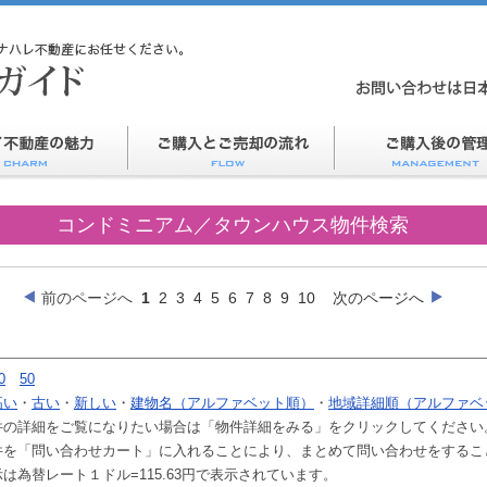
コンドミニアム／タウンハウス物件検索
前のページへ
1
2
3
4
5
6
7
8
9
10
次のページへ
0
50
高い
・
古い
・
新しい
・
建物名（アルファベット順）
・
地域詳細順（アルファベ
件の詳細をご覧になりたい場合は「物件詳細をみる」をクリックしてください
件を「問い合わせカート」に入れることにより、まとめて問い合わせをするこ
は為替レート１ドル=115.63円で表示されています。