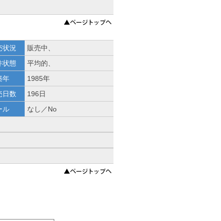
売状況
販売中、
件状態
平均的、
築年
1985年
売日数
196日
ール
なし／No