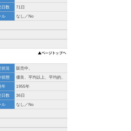
売日数
71日
ール
なし／No
売状況
販売中、
件状態
優良、平均以上、平均的、
築年
1955年
売日数
36日
ール
なし／No