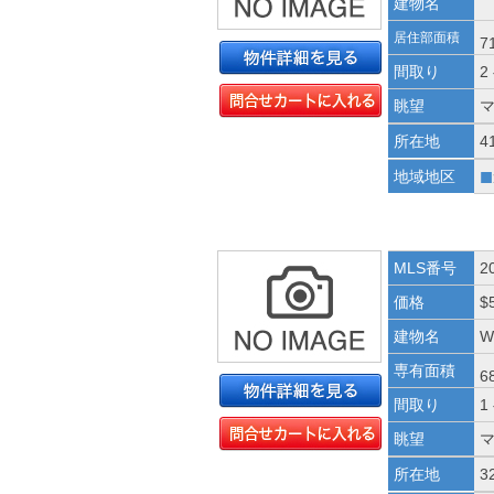
建物名
居住部面積
7
間取り
2
眺望
所在地
4
■
地域地区
MLS番号
2
価格
$
建物名
W
専有面積
6
間取り
1
眺望
所在地
3