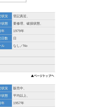
売状況
登記真近、
件状態
要修理、破損状態、
築年
1979年
売日数
日
ール
なし／No
売状況
販売中、
件状態
平均以上、
築年
1957年