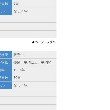
売日数
8日
ール
なし／No
売状況
販売中、
件状態
優良、平均以上、平均的、
築年
1957年
売日数
80日
ール
なし／No