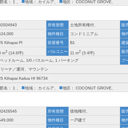
■
■
郡名： 1 、
地域： カイルア、
地区： COCONUT GROVE、
02504943
所有形態
土地所有権付、
販
524,000
物件種目
コンドミニアム
物
5 Kihapai Pl
部屋番号
B1
建
バルコニー
販
2
2
8 m
(14.6坪)
11 m
(3.4坪)
 ベッドルーム, 1/0 バスルーム, 1 パーキング
プ
マリーナ／運河、マウンテン
25 Kihapai Kailua HI 96734
■
■
郡名： 1 、
地域： カイルア、
地区： COCONUT GROVE、
02426545
所有形態
借地権付、
販
549,000
物件種目
一戸建て
物