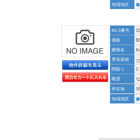
■
地域地区
MLS番号
2
価格
$
建物名
K
専有面積
7
間取り
2
眺望
所在地
3
■
地域地区