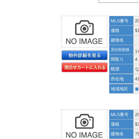
MLS番号
2
価格
$
建物名
居住部面積
1
間取り
4
眺望
所在地
4
■
地域地区
MLS番号
2
価格
$
建物名
7