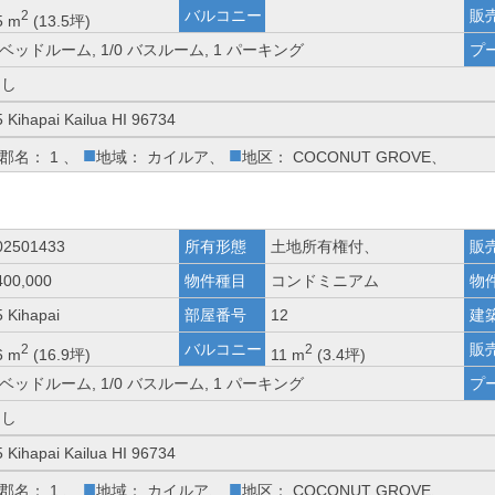
バルコニー
販
2
5 m
(13.5坪)
 ベッドルーム, 1/0 バスルーム, 1 パーキング
プ
なし
5 Kihapai Kailua HI 96734
■
■
郡名： 1 、
地域： カイルア、
地区： COCONUT GROVE、
02501433
所有形態
土地所有権付、
販
400,000
物件種目
コンドミニアム
物
5 Kihapai
部屋番号
12
建
バルコニー
販
2
2
6 m
(16.9坪)
11 m
(3.4坪)
 ベッドルーム, 1/0 バスルーム, 1 パーキング
プ
なし
5 Kihapai Kailua HI 96734
■
■
郡名： 1 、
地域： カイルア、
地区： COCONUT GROVE、