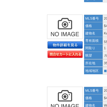
MLS番号
2
価格
$
建物名
K
専有面積
5
間取り
1
眺望
所在地
3
■
地域地区
MLS番号
2
価格
$
建物名
W