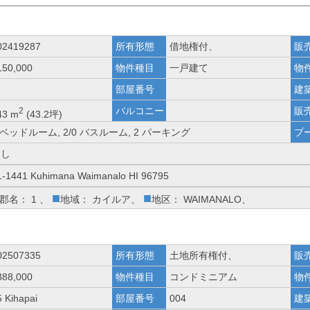
02419287
所有形態
借地権付、
販
150,000
物件種目
一戸建て
物
部屋番号
建
バルコニー
販
2
43 m
(43.2坪)
 ベッドルーム, 2/0 バスルーム, 2 パーキング
プ
なし
1-1441 Kuhimana Waimanalo HI 96795
■
■
郡名： 1 、
地域： カイルア、
地区： WAIMANALO、
02507335
所有形態
土地所有権付、
販
388,000
物件種目
コンドミニアム
物
5 Kihapai
部屋番号
004
建