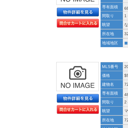
専有面積
6
間取り
1
眺望
所在地
3
■
地域地区
MLS番号
2
価格
$
建物名
72
専有面積
4
間取り
2
眺望
所在地
7