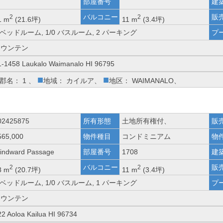
部屋番号
建
バルコニー
販
2
2
1 m
(21.6坪)
11 m
(3.4坪)
 ベッドルーム, 1/0 バスルーム, 2 パーキング
プ
マウンテン
1-1458 Laukalo Waimanalo HI 96795
■
■
郡名： 1 、
地域： カイルア、
地区： WAIMANALO、
02425875
所有形態
土地所有権付、
販
565,000
物件種目
コンドミニアム
物
indward Passage
部屋番号
1708
建
バルコニー
販
2
2
8 m
(20.7坪)
11 m
(3.4坪)
 ベッドルーム, 1/0 バスルーム, 1 パーキング
プ
マウンテン
22 Aoloa Kailua HI 96734