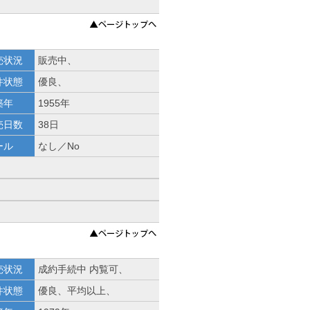
売状況
販売中、
件状態
優良、
築年
1955年
売日数
38日
ール
なし／No
売状況
成約手続中 内覧可、
件状態
優良、平均以上、