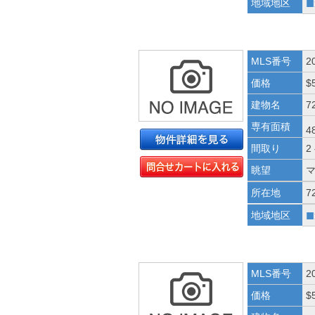
■
地域地区
MLS番号
2
価格
$
建物名
72
専有面積
4
間取り
2
眺望
所在地
7
■
地域地区
MLS番号
2
価格
$