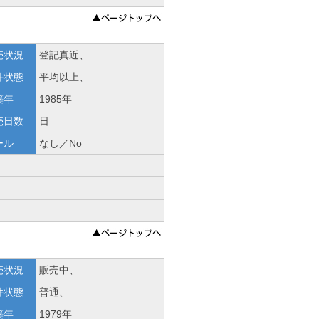
売状況
登記真近、
件状態
平均以上、
築年
1985年
売日数
日
ール
なし／No
売状況
販売中、
件状態
普通、
築年
1979年