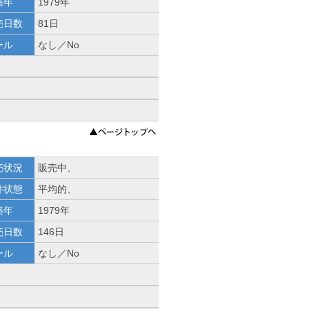
築年
1979年
売日数
81日
ール
なし／No
売状況
販売中、
件状態
平均的、
築年
1979年
売日数
146日
ール
なし／No