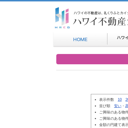
表示件数
10
2
並び順
安い
・
ご興味のある物
ご興味のある物
金額の円建て表示