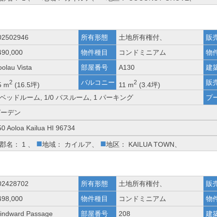
02502946
所有形態
土地所有権付、
販
490,000
物件種目
コンドミニアム
物
oolau Vista
部屋番号
A130
建
バルコニー
販
2
2
5 m
(16.5坪)
11 m
(3.4坪)
 ベッドルーム, 1/0 バスルーム, 1 パーキング
プ
ガーデン
50 Aoloa Kailua HI 96734
■
■
郡名： 1 、
地域： カイルア、
地区： KAILUA TOWN、
02428702
所有形態
土地所有権付、
販
498,000
物件種目
コンドミニアム
物
indward Passage
部屋番号
208
建