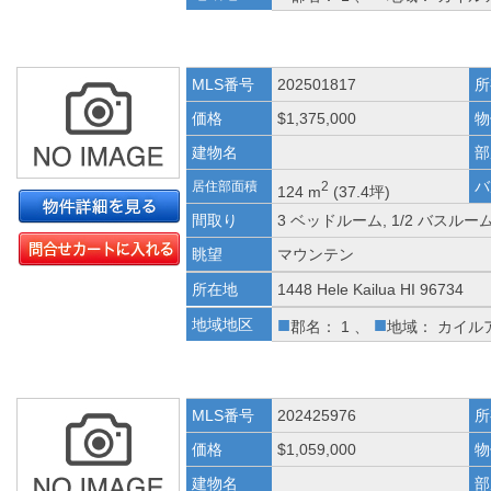
MLS番号
202501817
所
価格
$1,375,000
物
建物名
部
バ
居住部面積
2
124 m
(37.4坪)
間取り
3 ベッドルーム, 1/2 バスルー
眺望
マウンテン
所在地
1448 Hele Kailua HI 96734
■
■
地域地区
郡名： 1 、
地域： カイル
MLS番号
202425976
所
価格
$1,059,000
物
建物名
部