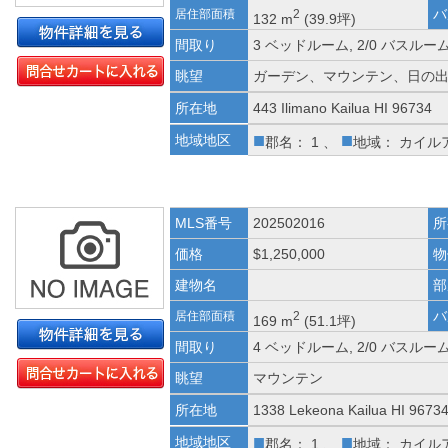
バ
居住部面積
2
132 m
(39.9坪)
間取り
3 ベッドルーム, 2/0 バスルー
眺望
ガーデン、マウンテン、日の
所在地
443 Ilimano Kailua HI 96734
■
■
地域地区
郡名： 1 、
地域： カイル
MLS番号
202502016
所
価格
$1,250,000
物
建物名
部
バ
居住部面積
2
169 m
(51.1坪)
間取り
4 ベッドルーム, 2/0 バスルー
眺望
マウンテン
所在地
1338 Lekeona Kailua HI 9673
■
■
地域地区
郡名： 1 、
地域： カイル