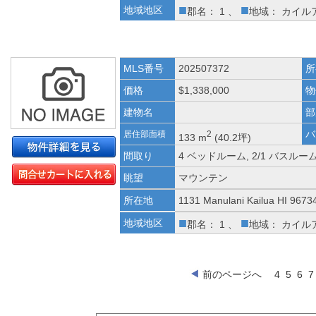
■
■
地域地区
郡名： 1 、
地域： カイル
MLS番号
202507372
所
価格
$1,338,000
物
建物名
部
バ
居住部面積
2
133 m
(40.2坪)
間取り
4 ベッドルーム, 2/1 バスルー
眺望
マウンテン
所在地
1131 Manulani Kailua HI 9673
■
■
地域地区
郡名： 1 、
地域： カイル
前のページへ
4
5
6
7