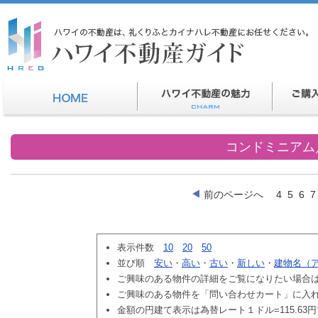
コンドミニアム
前のページへ
4
5
6
7
表示件数
10
20
50
並び順
安い
・
高い
・
古い
・
新しい
・
建物名（
ご興味のある物件の詳細をご覧になりたい場合
ご興味のある物件を「問い合わせカート」に入
金額の円建て表示は為替レート１ドル=115.63