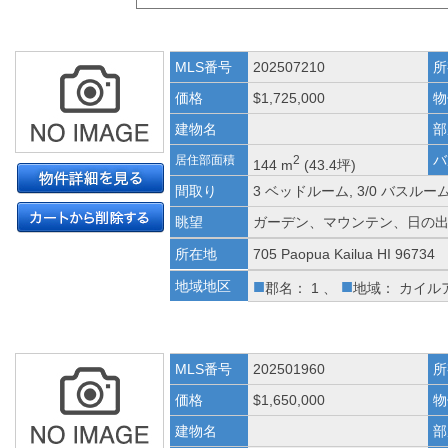
MLS番号
202507210
所
価格
$1,725,000
物
建物名
部
バ
居住部面積
2
144 m
(43.4坪)
間取り
3 ベッドルーム, 3/0 バスルー
眺望
ガーデン、マウンテン、日の
所在地
705 Paopua Kailua HI 96734
■
■
地域地区
郡名： 1 、
地域： カイル
MLS番号
202501960
所
価格
$1,650,000
物
建物名
部