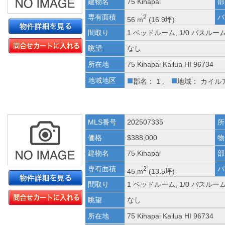
建物名
75 Kihapai
部
専有面積
バ
2
56 m
(16.9坪)
間取り
1 ベッドルーム, 1/0 バスルー
眺望
なし
所在地
75 Kihapai Kailua HI 96734
■
■
地域地区
郡名： 1 、
地域： カイル
MLS番号
202507335
所
価格
$388,000
物
建物名
75 Kihapai
部
専有面積
バ
2
45 m
(13.5坪)
間取り
1 ベッドルーム, 1/0 バスルー
眺望
なし
所在地
75 Kihapai Kailua HI 96734