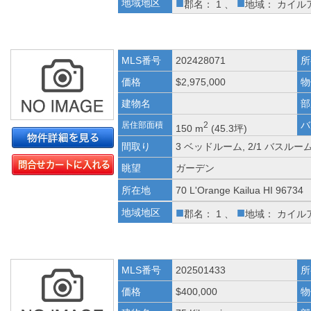
■
■
地域地区
郡名： 1 、
地域： カイル
MLS番号
202428071
所
価格
$2,975,000
物
建物名
部
バ
居住部面積
2
150 m
(45.3坪)
間取り
3 ベッドルーム, 2/1 バスルー
眺望
ガーデン
所在地
70 L'Orange Kailua HI 96734
■
■
地域地区
郡名： 1 、
地域： カイル
MLS番号
202501433
所
価格
$400,000
物