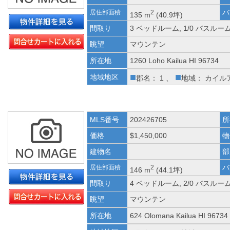
バ
居住部面積
2
135 m
(40.9坪)
間取り
3 ベッドルーム, 1/0 バスルー
眺望
マウンテン
所在地
1260 Loho Kailua HI 96734
■
■
地域地区
郡名： 1 、
地域： カイル
MLS番号
202426705
所
価格
$1,450,000
物
建物名
部
バ
居住部面積
2
146 m
(44.1坪)
間取り
4 ベッドルーム, 2/0 バスルー
眺望
マウンテン
所在地
624 Olomana Kailua HI 96734