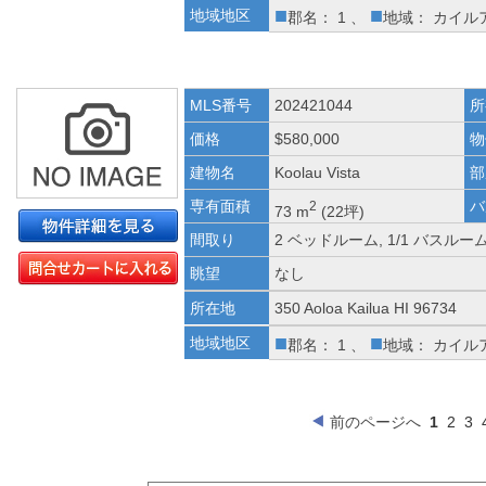
■
■
地域地区
郡名： 1 、
地域： カイル
MLS番号
202421044
所
価格
$580,000
物
建物名
Koolau Vista
部
専有面積
バ
2
73 m
(22坪)
間取り
2 ベッドルーム, 1/1 バスルー
眺望
なし
所在地
350 Aoloa Kailua HI 96734
■
■
地域地区
郡名： 1 、
地域： カイル
前のページへ
1
2
3