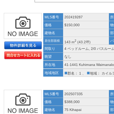
MLS番号
202419287
所
価格
$150,000
物
建物名
部
バ
居住部面積
2
143 m
(43.2坪)
間取り
4 ベッドルーム, 2/0 バスルー
眺望
なし
所在地
41-1441 Kuhimana Waimanalo
■
■
地域地区
郡名： 1 、
地域： カイル
MLS番号
202507335
所
価格
$388,000
物
建物名
75 Kihapai
部