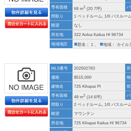
専有面積
バ
2
68 m
(20.7坪)
間取り
1 ベッドルーム, 1/0 バスルー
眺望
なし
所在地
322 Aoloa Kailua HI 96734
■
■
地域地区
郡名： 1 、
地域： カイル
MLS番号
202502783
所
価格
$515,000
物
建物名
725 Kihapai Pl
部
専有面積
バ
2
48 m
(14.6坪)
間取り
2 ベッドルーム, 1/0 バスルー
眺望
マウンテン
所在地
725 Kihapai Kailua HI 96734