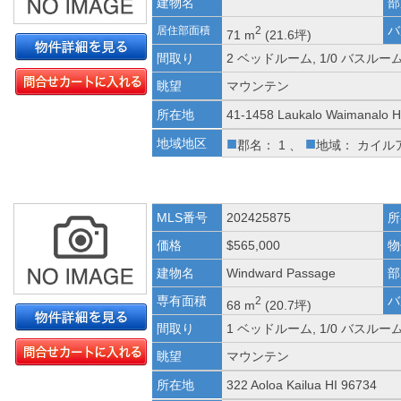
建物名
部
バ
居住部面積
2
71 m
(21.6坪)
間取り
2 ベッドルーム, 1/0 バスルー
眺望
マウンテン
所在地
41-1458 Laukalo Waimanalo H
■
■
地域地区
郡名： 1 、
地域： カイル
MLS番号
202425875
所
価格
$565,000
物
建物名
Windward Passage
部
専有面積
バ
2
68 m
(20.7坪)
間取り
1 ベッドルーム, 1/0 バスルー
眺望
マウンテン
所在地
322 Aoloa Kailua HI 96734