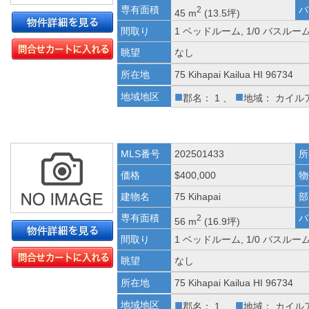
専有面積
バ
2
45 m
(13.5坪)
間取り
1 ベッドルーム, 1/0 バスルー
眺望
なし
所在地
75 Kihapai Kailua HI 96734
■
■
地域地区
郡名： 1 、
地域： カイル
MLS番号
202501433
所
価格
$400,000
物
建物名
75 Kihapai
部
専有面積
バ
2
56 m
(16.9坪)
間取り
1 ベッドルーム, 1/0 バスルー
眺望
なし
所在地
75 Kihapai Kailua HI 96734
■
■
地域地区
郡名： 1 、
地域： カイル