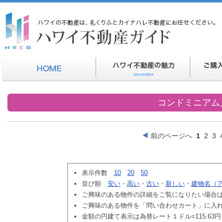
コンドミニアム
前のページへ
1
2
3
表示件数
10
20
50
並び順
安い
・
高い
・
古い
・
新しい
・
建物名（
ご興味のある物件の詳細をご覧になりたい場合
ご興味のある物件を「問い合わせカート」に入
金額の円建て表示は為替レート１ドル=115.63