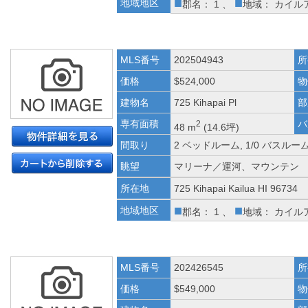
■
■
地域地区
郡名： 1 、
地域： カイル
MLS番号
202504943
所
価格
$524,000
物
建物名
725 Kihapai Pl
部
専有面積
バ
2
48 m
(14.6坪)
間取り
2 ベッドルーム, 1/0 バスルー
眺望
マリーナ／運河、マウンテン
所在地
725 Kihapai Kailua HI 96734
■
■
地域地区
郡名： 1 、
地域： カイル
MLS番号
202426545
所
価格
$549,000
物