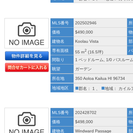
MLS番号
202502946
所
価格
$490,000
物
建物名
Koolau Vista
部
専有面積
バ
2
55 m
(16.5坪)
間取り
1 ベッドルーム, 1/0 バスルー
眺望
ガーデン
所在地
350 Aoloa Kailua HI 96734
■
■
地域地区
郡名： 1 、
地域： カイル
MLS番号
202428702
所
価格
$498,000
物
建物名
Windward Passage
部