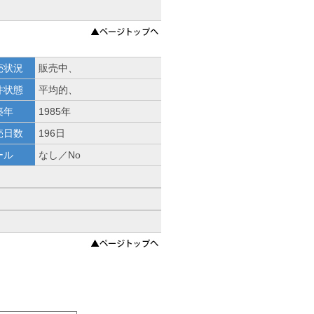
売状況
販売中、
件状態
平均的、
築年
1985年
売日数
196日
ール
なし／No