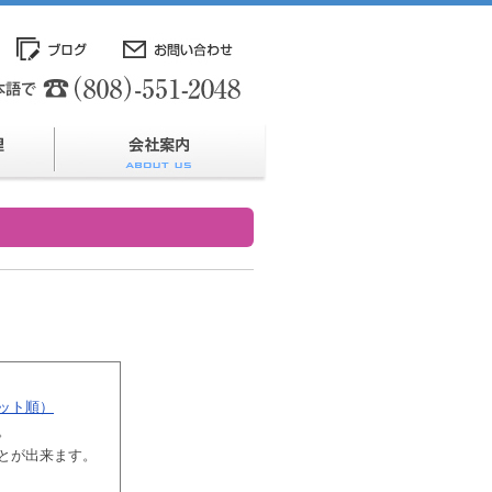
ット順）
。
とが出来ます。