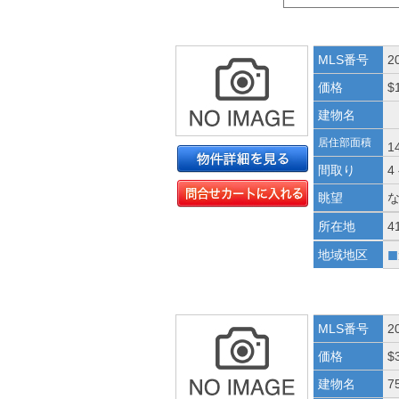
MLS番号
2
価格
$
建物名
居住部面積
1
間取り
4
眺望
所在地
4
■
地域地区
MLS番号
2
価格
$
建物名
7