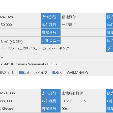
02419287
所有形態
借地権付、
販
150,000
物件種目
一戸建て
物
部屋番号
建
バルコニー
販
2
43 m
(43.2坪)
 ベッドルーム, 2/0 バスルーム, 2 パーキング
プ
なし
1-1441 Kuhimana Waimanalo HI 96795
■
■
郡名： 1 、
地域： カイルア、
地区： WAIMANALO、
02507335
所有形態
土地所有権付、
販
388,000
物件種目
コンドミニアム
物
5 Kihapai
部屋番号
004
建