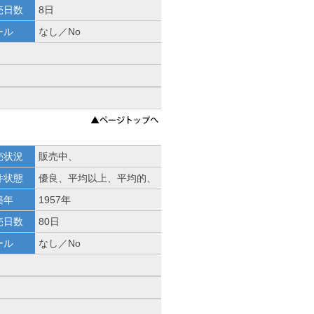
売日数
8日
ール
なし／No
売状況
販売中、
件状態
優良、平均以上、平均的、
築年
1957年
売日数
80日
ール
なし／No