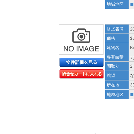
■
地域地区
MLS番号
2
価格
$
建物名
K
専有面積
7
間取り
2
眺望
所在地
3
■
地域地区