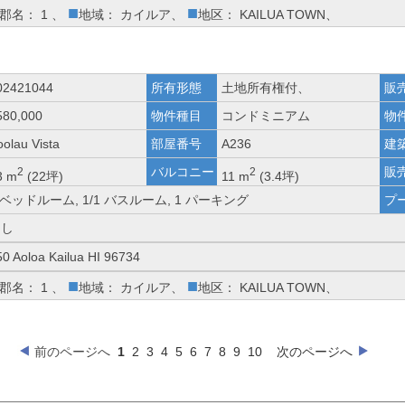
■
■
郡名： 1 、
地域： カイルア、
地区： KAILUA TOWN、
02421044
所有形態
土地所有権付、
販
580,000
物件種目
コンドミニアム
物
oolau Vista
部屋番号
A236
建
バルコニー
販
2
2
3 m
(22坪)
11 m
(3.4坪)
 ベッドルーム, 1/1 バスルーム, 1 パーキング
プ
なし
50 Aoloa Kailua HI 96734
■
■
郡名： 1 、
地域： カイルア、
地区： KAILUA TOWN、
前のページへ
1
2
3
4
5
6
7
8
9
10
次のページへ