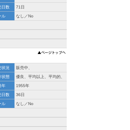
売日数
71日
ール
なし／No
売状況
販売中、
件状態
優良、平均以上、平均的、
築年
1955年
売日数
36日
ール
なし／No