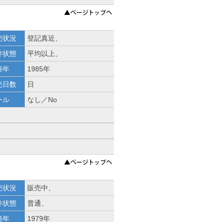
売状況
登記真近、
件状態
平均以上、
築年
1985年
売日数
日
ール
なし／No
売状況
販売中、
件状態
普通、
築年
1979年