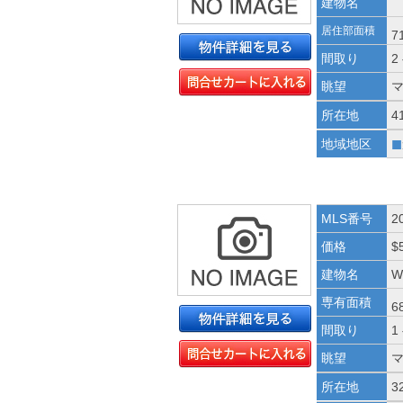
建物名
居住部面積
7
間取り
2
眺望
所在地
4
■
地域地区
MLS番号
2
価格
$
建物名
W
専有面積
6
間取り
1
眺望
所在地
3