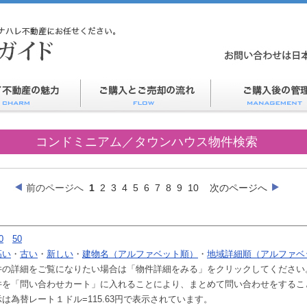
コンドミニアム／タウンハウス物件検索
前のページへ
1
2
3
4
5
6
7
8
9
10
次のページへ
0
50
高い
・
古い
・
新しい
・
建物名（アルファベット順）
・
地域詳細順（アルファベ
件の詳細をご覧になりたい場合は「物件詳細をみる」をクリックしてください
件を「問い合わせカート」に入れることにより、まとめて問い合わせをするこ
は為替レート１ドル=115.63円で表示されています。