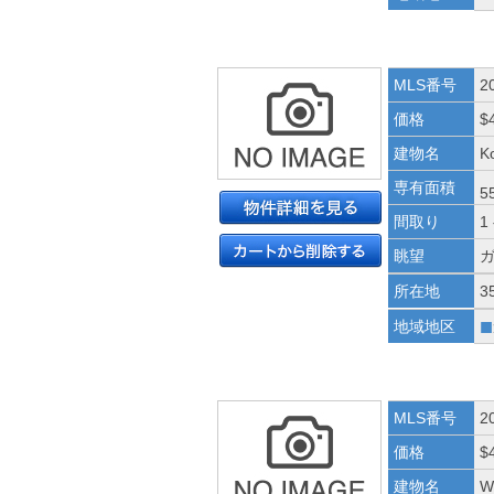
MLS番号
2
価格
$
建物名
K
専有面積
5
間取り
1
眺望
所在地
3
■
地域地区
MLS番号
2
価格
$
建物名
W