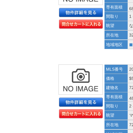
専有面積
6
間取り
1
眺望
所在地
3
■
地域地区
MLS番号
2
価格
$
建物名
72
専有面積
4
間取り
2
眺望
所在地
7