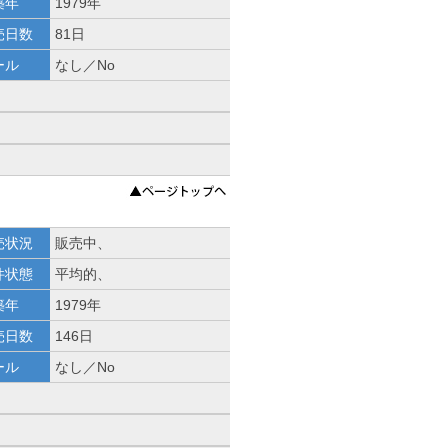
築年
1979年
売日数
81日
ール
なし／No
売状況
販売中、
件状態
平均的、
築年
1979年
売日数
146日
ール
なし／No