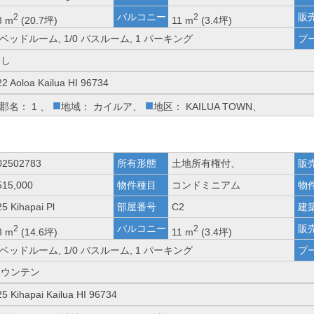
バルコニー
販
2
2
8 m
(20.7坪)
11 m
(3.4坪)
 ベッドルーム, 1/0 バスルーム, 1 パーキング
プ
なし
22 Aoloa Kailua HI 96734
■
■
郡名： 1 、
地域： カイルア、
地区： KAILUA TOWN、
02502783
所有形態
土地所有権付、
販
515,000
物件種目
コンドミニアム
物
5 Kihapai Pl
部屋番号
C2
建
バルコニー
販
2
2
8 m
(14.6坪)
11 m
(3.4坪)
 ベッドルーム, 1/0 バスルーム, 1 パーキング
プ
マウンテン
25 Kihapai Kailua HI 96734