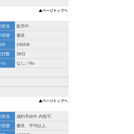
売状況
販売中、
件状態
優良、
築年
1955年
売日数
38日
ール
なし／No
売状況
成約手続中 内覧可、
件状態
優良、平均以上、