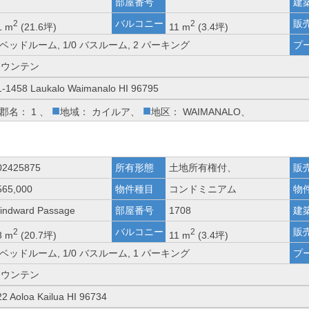
部屋番号
建
バルコニー
販
2
2
1 m
(21.6坪)
11 m
(3.4坪)
 ベッドルーム, 1/0 バスルーム, 2 パーキング
プ
マウンテン
1-1458 Laukalo Waimanalo HI 96795
■
■
郡名： 1 、
地域： カイルア、
地区： WAIMANALO、
02425875
所有形態
土地所有権付、
販
565,000
物件種目
コンドミニアム
物
indward Passage
部屋番号
1708
建
バルコニー
販
2
2
8 m
(20.7坪)
11 m
(3.4坪)
 ベッドルーム, 1/0 バスルーム, 1 パーキング
プ
マウンテン
22 Aoloa Kailua HI 96734