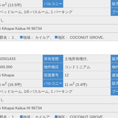
バルコニー
販
2
5 m
(13.5坪)
 ベッドルーム, 1/0 バスルーム, 1 パーキング
プ
なし
5 Kihapai Kailua HI 96734
■
■
郡名： 1 、
地域： カイルア、
地区： COCONUT GROVE、
02501433
所有形態
土地所有権付、
販
400,000
物件種目
コンドミニアム
物
5 Kihapai
部屋番号
12
建
バルコニー
販
2
2
6 m
(16.9坪)
11 m
(3.4坪)
 ベッドルーム, 1/0 バスルーム, 1 パーキング
プ
なし
5 Kihapai Kailua HI 96734
■
■
郡名： 1 、
地域： カイルア、
地区： COCONUT GROVE、