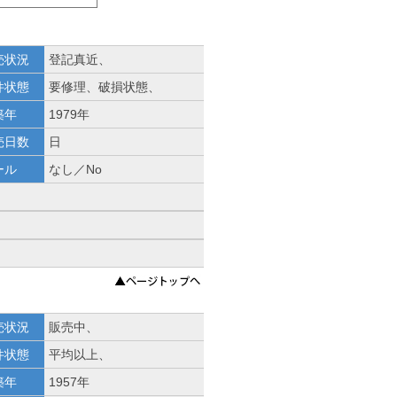
売状況
登記真近、
件状態
要修理、破損状態、
築年
1979年
売日数
日
ール
なし／No
売状況
販売中、
件状態
平均以上、
築年
1957年