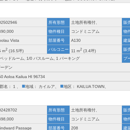
02502946
所有形態
土地所有権付、
販
490,000
物件種目
コンドミニアム
物
oolau Vista
部屋番号
A130
建
バルコニー
販
2
2
5 m
(16.5坪)
11 m
(3.4坪)
 ベッドルーム, 1/0 バスルーム, 1 パーキング
プ
ガーデン
50 Aoloa Kailua HI 96734
■
■
郡名： 1 、
地域： カイルア、
地区： KAILUA TOWN、
02428702
所有形態
土地所有権付、
販
498,000
物件種目
コンドミニアム
物
indward Passage
部屋番号
208
建