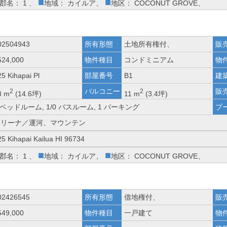
■
■
郡名： 1 、
地域： カイルア、
地区： COCONUT GROVE、
02504943
所有形態
土地所有権付、
販
524,000
物件種目
コンドミニアム
物
5 Kihapai Pl
部屋番号
B1
建
バルコニー
販
2
2
8 m
(14.6坪)
11 m
(3.4坪)
 ベッドルーム, 1/0 バスルーム, 1 パーキング
プ
マリーナ／運河、マウンテン
25 Kihapai Kailua HI 96734
■
■
郡名： 1 、
地域： カイルア、
地区： COCONUT GROVE、
02426545
所有形態
借地権付、
販
549,000
物件種目
一戸建て
物