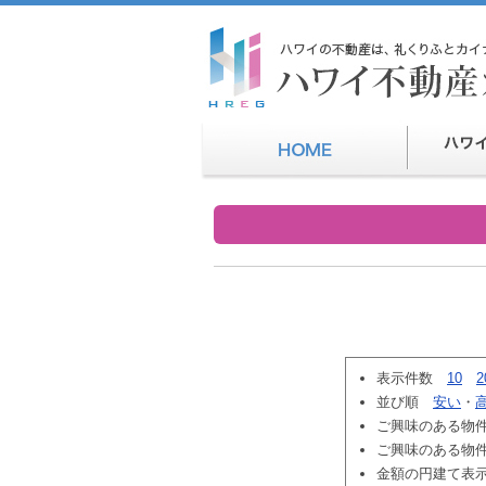
表示件数
10
2
並び順
安い
・
ご興味のある物
ご興味のある物
金額の円建て表示