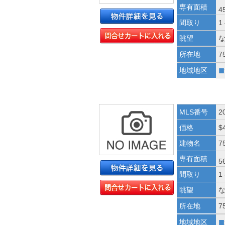
専有面積
4
間取り
1
眺望
所在地
7
■
地域地区
MLS番号
2
価格
$
建物名
7
専有面積
5
間取り
1
眺望
所在地
7
■
地域地区