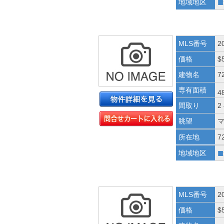
■
地域地区
MLS番号
2
価格
$
建物名
72
専有面積
4
間取り
2
眺望
所在地
7
■
地域地区
MLS番号
2
価格
$