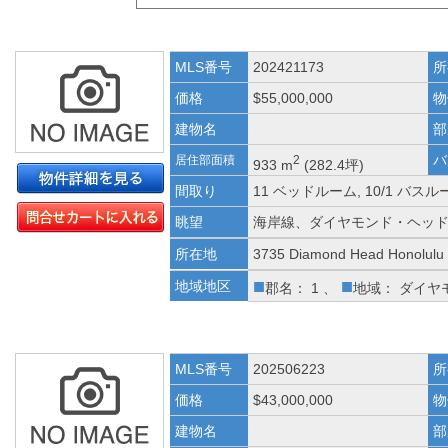
MLS番号
202421173
所
価格
$55,000,000
物
建物名
部
バ
居住部面積
2
933 m
(282.4坪)
間取り
11 ベッドルーム, 10/1 バスル
眺望
海岸線、ダイヤモンド・ヘッ
所在地
3735 Diamond Head Honolulu
■
■
地域地区
郡名： 1 、
地域： ダイヤ
MLS番号
202506223
所
価格
$43,000,000
物
建物名
部