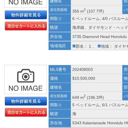
建物名
部
バ
居住部面積
2
356 m
(107.7坪)
間取り
6 ベッドルーム, 4/0 バスルー
眺望
海岸線、ダイヤモンド・ヘッ
所在地
3735 Diamond Head Honolulu
■
■
地域地区
郡名： 1 、
地域： ダイヤ
MLS番号
202408003
所
価格
$10,500,000
物
建物名
部
バ
居住部面積
2
649 m
(196.3坪)
間取り
5 ベッドルーム, 6/1 バスルー
眺望
海
所在地
5343 Kalanianaole Honolulu H