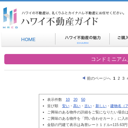
コンドミニアム
前のページへ
1
2
3
表示件数
10
20
50
並び順
安い
・
高い
・
古い
・
新しい
・
建物名（
ご興味のある物件の詳細をご覧になりたい場合
ご興味のある物件を「問い合わせカート」に入
金額の円建て表示は為替レート１ドル=115.63