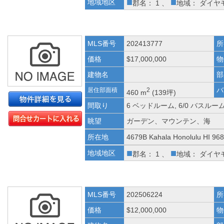
■
■
地域地区
郡名： 1 、
地域： ダイヤ
MLS番号
202413777
所
価格
$17,000,000
物
建物名
部
バ
居住部面積
2
460 m
(139坪)
間取り
6 ベッドルーム, 6/0 バスルー
眺望
ガーデン、マウンテン、海
所在地
4679B Kahala Honolulu HI 96
■
■
地域地区
郡名： 1 、
地域： ダイヤ
MLS番号
202506224
所
価格
$12,000,000
物