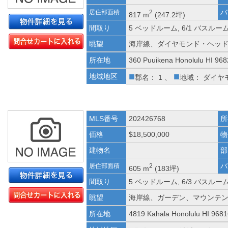
バ
居住部面積
2
817 m
(247.2坪)
間取り
5 ベッドルーム, 6/1 バスルー
眺望
海岸線、ダイヤモンド・ヘッ
所在地
360 Puuikena Honolulu HI 96
■
■
地域地区
郡名： 1 、
地域： ダイヤ
MLS番号
202426768
所
価格
$18,500,000
物
建物名
部
バ
居住部面積
2
605 m
(183坪)
間取り
5 ベッドルーム, 6/3 バスルー
眺望
海岸線、ガーデン、マウンテ
所在地
4819 Kahala Honolulu HI 968