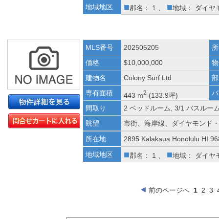
■
■
地域地区
郡名： 1 、
地域： ダイヤ
MLS番号
202505205
所
価格
$10,000,000
物
建物名
Colony Surf Ltd
部
専有面積
バ
2
443 m
(133.9坪)
間取り
2 ベッドルーム, 3/1 バスルー
眺望
市街、海岸線、ダイヤモンド
所在地
2895 Kalakaua Honolulu HI 9
■
■
地域地区
郡名： 1 、
地域： ダイヤ
前のページへ
1
2
3