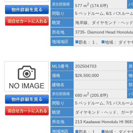
バ
居住部面積
2
577 m
(174.6坪)
間取り
5 ベッドルーム, 6/1 バスルーム
眺望
海岸線、ダイヤモンド・ヘッ
所在地
3735- Diamond Head Honolulu
■
■
地域地区
郡名： 1 、
地域： ダイヤ
MLS番号
202504703
所
価格
$26,500,000
物
建物名
部
バ
居住部面積
2
680 m
(205.8坪)
間取り
5 ベッドルーム, 7/1 バスルー
眺望
ダイヤモンド・ヘッド、ガー
所在地
213 Kaalawai Honolulu HI 968
■
■
地域地区
郡名： 1 、
地域： ダイヤ