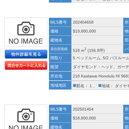
MLS番号
202404658
所
価格
$19,800,000
物
建物名
部
バ
居住部面積
2
518 m
(156.8坪)
間取り
5 ベッドルーム, 5/2 バスルー
眺望
ダイヤモンド・ヘッド、ガー
所在地
218 Kaalawai Honolulu HI 968
■
■
地域地区
郡名： 1 、
地域： ダイヤ
MLS番号
202501454
所
価格
$18,800,000
物
建物名
部