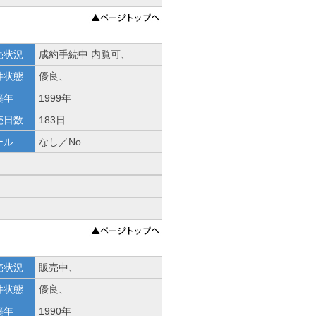
売状況
成約手続中 内覧可、
件状態
優良、
築年
1999年
売日数
183日
ール
なし／No
売状況
販売中、
件状態
優良、
築年
1990年