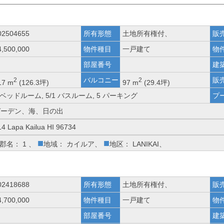
02504655
所有形態
土地所有権付、
販
4,500,000
物件種目
一戸建て
物
部屋番号
建
バルコニー
販
2
2
17 m
(126.3坪)
97 m
(29.4坪)
 ベッドルーム, 5/1 バスルーム, 5 パーキング
プ
ガーデン、海、日の出
14 Lapa Kailua HI 96734
■
■
郡名： 1 、
地域： カイルア、
地区： LANIKAI、
02418688
所有形態
土地所有権付、
販
4,700,000
物件種目
一戸建て
物
部屋番号
建