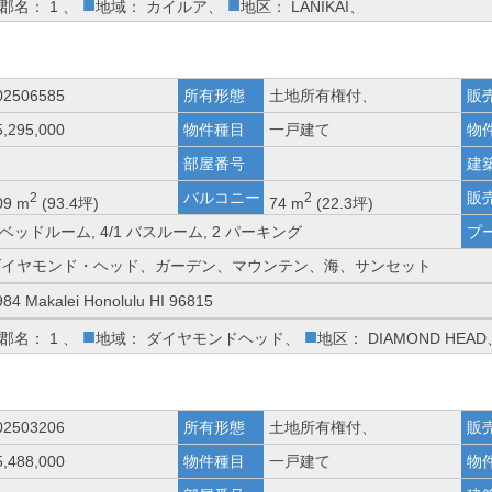
■
■
郡名： 1 、
地域： カイルア、
地区： LANIKAI、
02506585
所有形態
土地所有権付、
販
5,295,000
物件種目
一戸建て
物
部屋番号
建
バルコニー
販
2
2
09 m
(93.4坪)
74 m
(22.3坪)
 ベッドルーム, 4/1 バスルーム, 2 パーキング
プ
ダイヤモンド・ヘッド、ガーデン、マウンテン、海、サンセット
984 Makalei Honolulu HI 96815
■
■
郡名： 1 、
地域： ダイヤモンドヘッド、
地区： DIAMOND HEAD
02503206
所有形態
土地所有権付、
販
5,488,000
物件種目
一戸建て
物