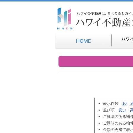
表示件数
10
2
並び順
安い
・
ご興味のある物
ご興味のある物
金額の円建て表示