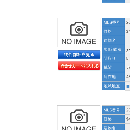
MLS番号
2
価格
$
建物名
居住部面積
3
間取り
5
眺望
所在地
4
■
地域地区
MLS番号
2
価格
$
建物名