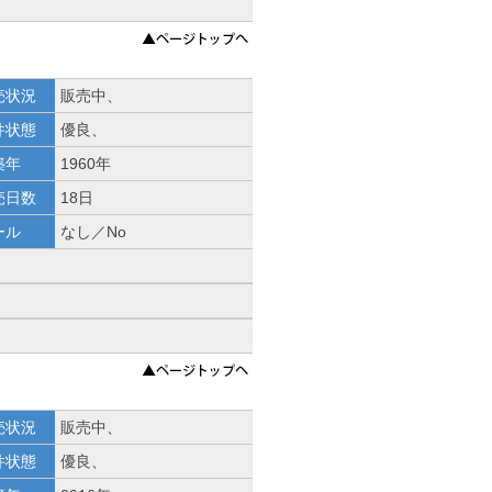
売状況
販売中、
件状態
優良、
築年
1960年
売日数
18日
ール
なし／No
、
売状況
販売中、
件状態
優良、