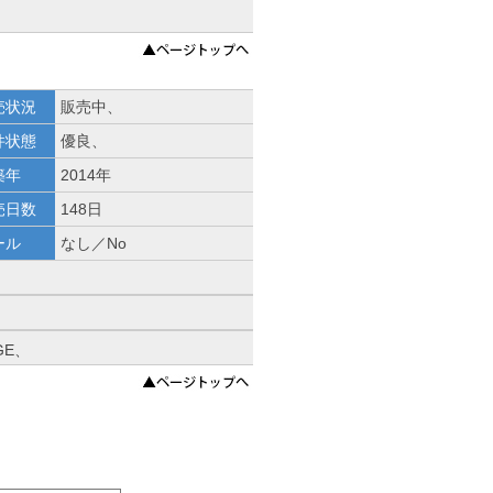
売状況
販売中、
件状態
優良、
築年
2014年
売日数
148日
ール
なし／No
DGE、