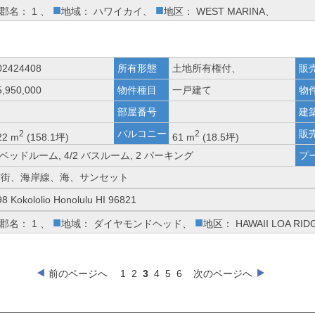
■
■
郡名： 1 、
地域： ハワイカイ、
地区： WEST MARINA、
02424408
所有形態
土地所有権付、
販
5,950,000
物件種目
一戸建て
物
部屋番号
建
バルコニー
販
2
2
22 m
(158.1坪)
61 m
(18.5坪)
 ベッドルーム, 4/2 バスルーム, 2 パーキング
プ
市街、海岸線、海、サンセット
98 Kokololio Honolulu HI 96821
■
■
郡名： 1 、
地域： ダイヤモンドヘッド、
地区： HAWAII LOA RI
前のページへ
1
2
3
4
5
6
次のページへ