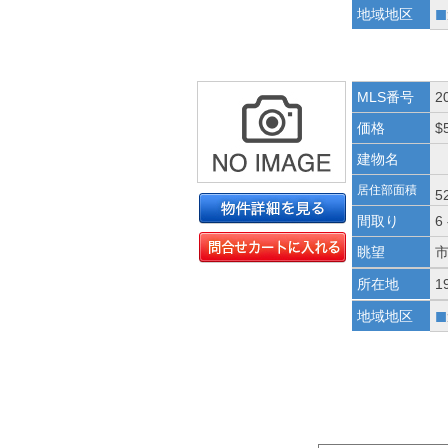
■
地域地区
MLS番号
2
価格
$
建物名
居住部面積
5
間取り
6
眺望
所在地
1
■
地域地区