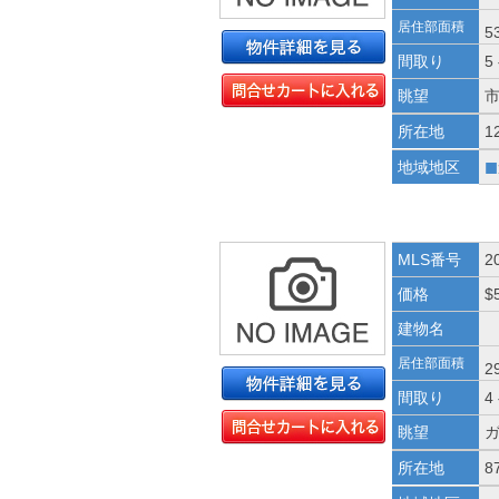
居住部面積
5
間取り
5
眺望
所在地
1
■
地域地区
MLS番号
2
価格
$
建物名
居住部面積
2
間取り
4
眺望
所在地
8