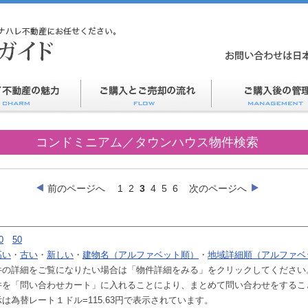
コンドミニアム／タウンハウス物件検索
前のページへ
1
2
3
4
5
6
次のページへ
0
50
高い
・
古い
・
新しい
・
建物名（アルファベット順）
・
地域詳細順（アルファベ
件の詳細をご覧になりたい場合は「物件詳細をみる」をクリックしてください
件を「問い合わせカート」に入れることにより、まとめて問い合わせをするこ
は為替レート１ドル=115.63円で表示されています。