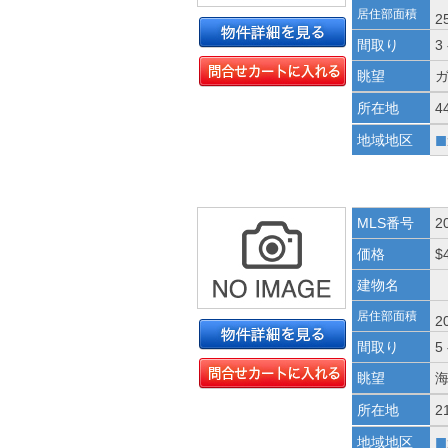
居住部面積
2
間取り
3
眺望
所在地
4
■
地域地区
MLS番号
2
価格
$
建物名
居住部面積
2
間取り
5
眺望
所在地
2
■
地域地区