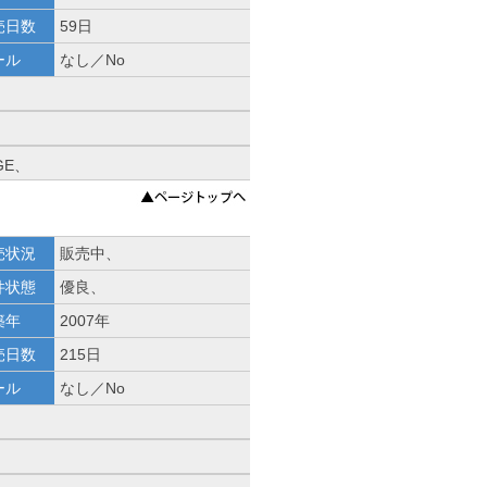
売日数
59日
ール
なし／No
DGE、
売状況
販売中、
件状態
優良、
築年
2007年
売日数
215日
ール
なし／No