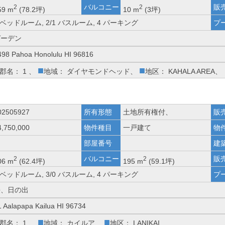
バルコニー
販
2
2
59 m
(78.2坪)
10 m
(3坪)
 ベッドルーム, 2/1 バスルーム, 4 パーキング
プ
ガーデン
498 Pahoa Honolulu HI 96816
■
■
郡名： 1 、
地域： ダイヤモンドヘッド、
地区： KAHALA AREA、
02505927
所有形態
土地所有権付、
販
4,750,000
物件種目
一戸建て
物
部屋番号
建
バルコニー
販
2
2
06 m
(62.4坪)
195 m
(59.1坪)
 ベッドルーム, 3/0 バスルーム, 4 パーキング
プ
海、日の出
1 Aalapapa Kailua HI 96734
■
■
郡名： 1 、
地域： カイルア、
地区： LANIKAI、