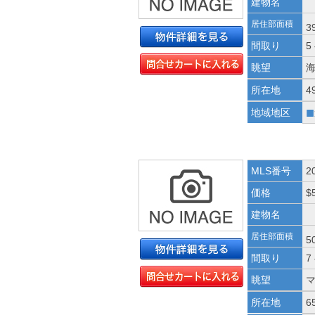
建物名
居住部面積
3
間取り
5
眺望
所在地
4
■
地域地区
MLS番号
2
価格
$
建物名
居住部面積
5
間取り
7
眺望
所在地
6