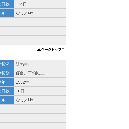
売日数
134日
ール
なし／No
売状況
販売中、
件状態
優良、平均以上、
築年
1952年
売日数
16日
ール
なし／No