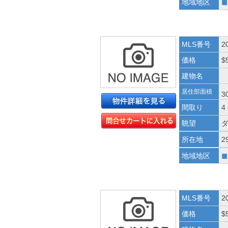
■
地域地区
MLS番号
2
価格
$
建物名
居住部面積
3
間取り
4
眺望
所在地
2
■
地域地区
MLS番号
2
価格
$