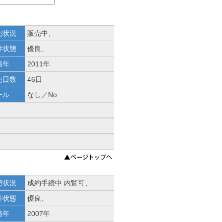
売状況
販売中、
件状態
優良、
築年
2011年
売日数
46日
ール
なし／No
売状況
成約手続中 内覧可、
件状態
優良、
築年
2007年