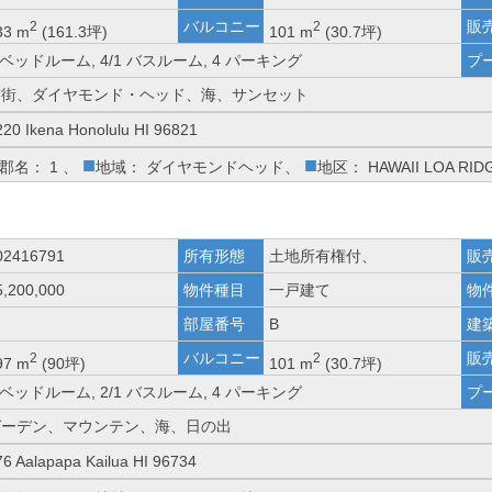
バルコニー
販
2
2
33 m
(161.3坪)
101 m
(30.7坪)
 ベッドルーム, 4/1 バスルーム, 4 パーキング
プ
市街、ダイヤモンド・ヘッド、海、サンセット
220 Ikena Honolulu HI 96821
■
■
郡名： 1 、
地域： ダイヤモンドヘッド、
地区： HAWAII LOA RI
02416791
所有形態
土地所有権付、
販
5,200,000
物件種目
一戸建て
物
部屋番号
B
建
バルコニー
販
2
2
97 m
(90坪)
101 m
(30.7坪)
 ベッドルーム, 2/1 バスルーム, 4 パーキング
プ
ガーデン、マウンテン、海、日の出
76 Aalapapa Kailua HI 96734