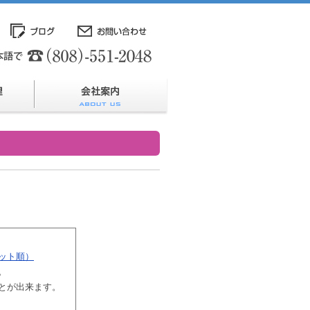
ット順）
。
とが出来ます。