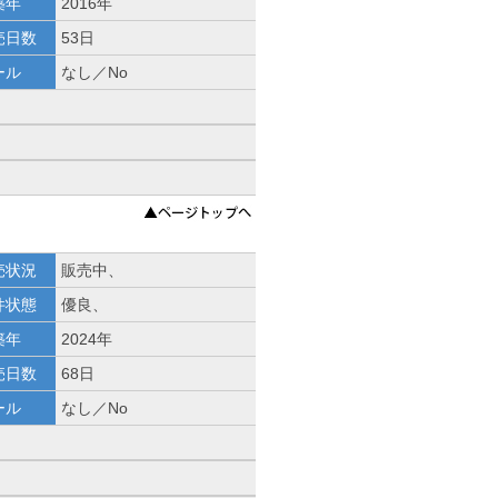
築年
2016年
売日数
53日
ール
なし／No
売状況
販売中、
件状態
優良、
築年
2024年
売日数
68日
ール
なし／No