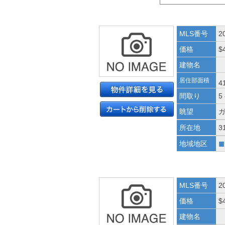
MLS番号
2
価格
$
建物名
居住部面積
4
間取り
5
眺望
所在地
3
■
地域地区
MLS番号
2
価格
$
建物名