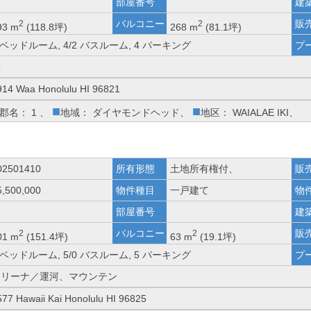
部屋番号
建
バルコニー
販
2
2
93 m
(118.8坪)
268 m
(81.1坪)
 ベッドルーム, 4/2 バスルーム, 4 パーキング
プ
海
914 Waa Honolulu HI 96821
■
■
郡名： 1 、
地域： ダイヤモンドヘッド、
地区： WAIALAE IKI、
02501410
所有形態
土地所有権付、
販
5,500,000
物件種目
一戸建て
物
部屋番号
建
バルコニー
販
2
2
01 m
(151.4坪)
63 m
(19.1坪)
 ベッドルーム, 5/0 バスルーム, 5 パーキング
プ
マリーナ／運河、マウンテン
577 Hawaii Kai Honolulu HI 96825