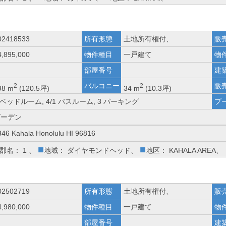
02418533
所有形態
土地所有権付、
販
4,895,000
物件種目
一戸建て
物
部屋番号
建
バルコニー
販
2
2
98 m
(120.5坪)
34 m
(10.3坪)
 ベッドルーム, 4/1 バスルーム, 3 パーキング
プ
ガーデン
346 Kahala Honolulu HI 96816
■
■
郡名： 1 、
地域： ダイヤモンドヘッド、
地区： KAHALA AREA、
02502719
所有形態
土地所有権付、
販
4,980,000
物件種目
一戸建て
物
部屋番号
建