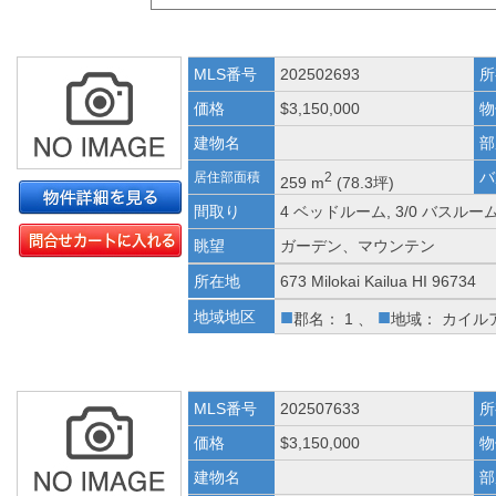
MLS番号
202502693
所
価格
$3,150,000
物
建物名
部
バ
居住部面積
2
259 m
(78.3坪)
間取り
4 ベッドルーム, 3/0 バスルー
眺望
ガーデン、マウンテン
所在地
673 Milokai Kailua HI 96734
■
■
地域地区
郡名： 1 、
地域： カイル
MLS番号
202507633
所
価格
$3,150,000
物
建物名
部