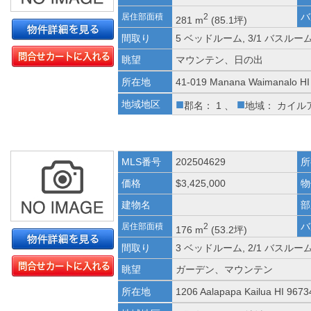
バ
居住部面積
2
281 m
(85.1坪)
間取り
5 ベッドルーム, 3/1 バスルー
眺望
マウンテン、日の出
所在地
41-019 Manana Waimanalo HI
■
■
地域地区
郡名： 1 、
地域： カイル
MLS番号
202504629
所
価格
$3,425,000
物
建物名
部
バ
居住部面積
2
176 m
(53.2坪)
間取り
3 ベッドルーム, 2/1 バスルー
眺望
ガーデン、マウンテン
所在地
1206 Aalapapa Kailua HI 9673