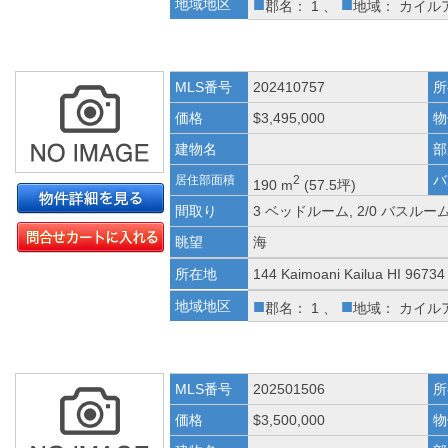
■
■
地域地区
郡名： 1 、
地域： カイル
MLS番号
202410757
所
価格
$3,495,000
物
建物名
部
バ
居住部面積
2
190 m
(57.5坪)
間取り
3 ベッドルーム, 2/0 バスルー
眺望
海
所在地
144 Kaimoani Kailua HI 96734
■
■
地域地区
郡名： 1 、
地域： カイル
MLS番号
202501506
所
価格
$3,500,000
物