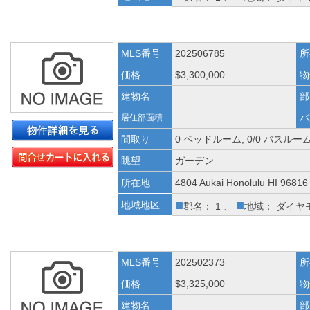
MLS番号
202506785
所
価格
$3,300,000
物
建物名
部
バ
居住部面積
間取り
0 ベッドルーム, 0/0 バスルー
眺望
ガーデン
所在地
4804 Aukai Honolulu HI 96816
■
■
地域地区
郡名： 1 、
地域： ダイヤ
MLS番号
202502373
所
価格
$3,325,000
物
建物名
部