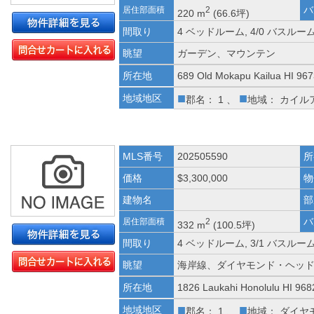
バ
居住部面積
2
220 m
(66.6坪)
間取り
4 ベッドルーム, 4/0 バスルー
眺望
ガーデン、マウンテン
所在地
689 Old Mokapu Kailua HI 96
■
■
地域地区
郡名： 1 、
地域： カイル
MLS番号
202505590
所
価格
$3,300,000
物
建物名
部
バ
居住部面積
2
332 m
(100.5坪)
間取り
4 ベッドルーム, 3/1 バスルー
眺望
海岸線、ダイヤモンド・ヘッ
所在地
1826 Laukahi Honolulu HI 968
■
■
地域地区
郡名： 1 、
地域： ダイヤ