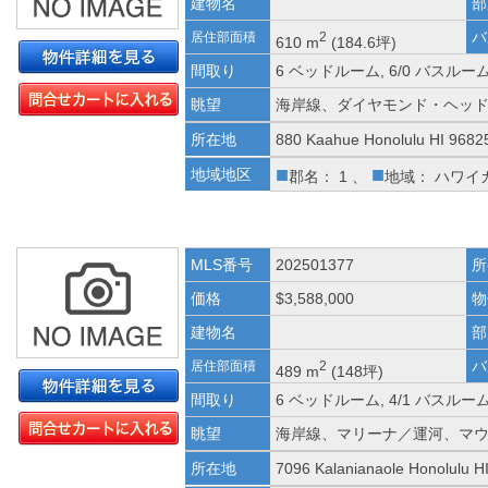
建物名
部
バ
居住部面積
2
610 m
(184.6坪)
間取り
6 ベッドルーム, 6/0 バスルー
眺望
海岸線、ダイヤモンド・ヘッ
所在地
880 Kaahue Honolulu HI 9682
■
■
地域地区
郡名： 1 、
地域： ハワイ
MLS番号
202501377
所
価格
$3,588,000
物
建物名
部
バ
居住部面積
2
489 m
(148坪)
間取り
6 ベッドルーム, 4/1 バスルー
眺望
海岸線、マリーナ／運河、マ
所在地
7096 Kalanianaole Honolulu H