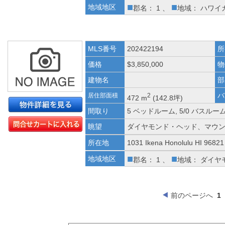
■
■
地域地区
郡名： 1 、
地域： ハワイ
MLS番号
202422194
所
価格
$3,850,000
物
建物名
部
バ
居住部面積
2
472 m
(142.8坪)
間取り
5 ベッドルーム, 5/0 バスルー
眺望
ダイヤモンド・ヘッド、マウ
所在地
1031 Ikena Honolulu HI 96821
■
■
地域地区
郡名： 1 、
地域： ダイヤ
前のページへ
1