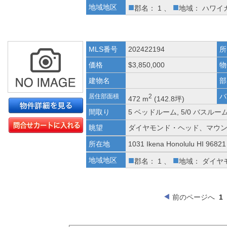
■
■
地域地区
郡名： 1 、
地域： ハワイ
MLS番号
202422194
所
価格
$3,850,000
物
建物名
部
バ
居住部面積
2
472 m
(142.8坪)
間取り
5 ベッドルーム, 5/0 バスルー
眺望
ダイヤモンド・ヘッド、マウ
所在地
1031 Ikena Honolulu HI 96821
■
■
地域地区
郡名： 1 、
地域： ダイヤ
前のページへ
1