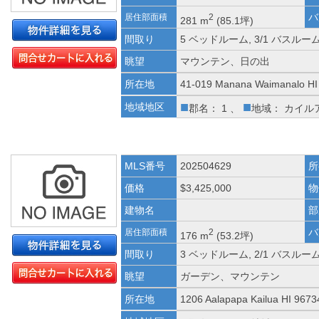
バ
居住部面積
2
281 m
(85.1坪)
間取り
5 ベッドルーム, 3/1 バスルー
眺望
マウンテン、日の出
所在地
41-019 Manana Waimanalo HI
■
■
地域地区
郡名： 1 、
地域： カイル
MLS番号
202504629
所
価格
$3,425,000
物
建物名
部
バ
居住部面積
2
176 m
(53.2坪)
間取り
3 ベッドルーム, 2/1 バスルー
眺望
ガーデン、マウンテン
所在地
1206 Aalapapa Kailua HI 9673