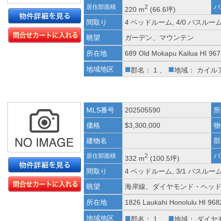
バ
居住部面積
2
220 m
(66.6坪)
間取り
4 ベッドルーム, 4/0 バスルー
眺望
ガーデン、マウンテン
所在地
689 Old Mokapu Kailua HI 96
■
■
地域地区
郡名： 1 、
地域： カイル
MLS番号
202505590
所
価格
$3,300,000
物
建物名
部
バ
居住部面積
2
332 m
(100.5坪)
間取り
4 ベッドルーム, 3/1 バスルー
眺望
海岸線、ダイヤモンド・ヘッ
所在地
1826 Laukahi Honolulu HI 968
■
■
地域地区
郡名： 1 、
地域： ダイヤ