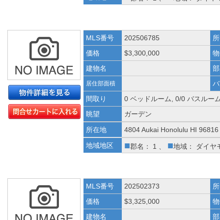
MLS番号
202506785
所
価格
$3,300,000
物
建物名
部
バ
居住部面積
間取り
0 ベッドルーム, 0/0 バスルー
眺望
ガーデン
所在地
4804 Aukai Honolulu HI 96816
■
■
地域地区
郡名： 1 、
地域： ダイヤ
MLS番号
202502373
所
価格
$3,325,000
物
建物名
部