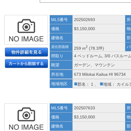
MLS番号
202502693
所
価格
$3,150,000
物
建物名
部
バ
居住部面積
2
259 m
(78.3坪)
間取り
4 ベッドルーム, 3/0 バスルー
眺望
ガーデン、マウンテン
所在地
673 Milokai Kailua HI 96734
■
■
地域地区
郡名： 1 、
地域： カイル
MLS番号
202507633
所
価格
$3,150,000
物
建物名
部