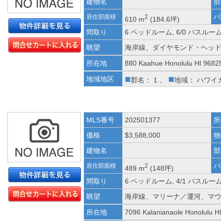
建物名
部
バ
居住部面積
2
610 m
(184.6坪)
間取り
6 ベッドルーム, 6/0 バスルー
眺望
海岸線、ダイヤモンド・ヘッ
所在地
880 Kaahue Honolulu HI 9682
■
■
地域地区
郡名： 1 、
地域： ハワイ
MLS番号
202501377
所
価格
$3,588,000
物
建物名
部
バ
居住部面積
2
489 m
(148坪)
間取り
6 ベッドルーム, 4/1 バスルー
眺望
海岸線、マリーナ／運河、マ
所在地
7096 Kalanianaole Honolulu H