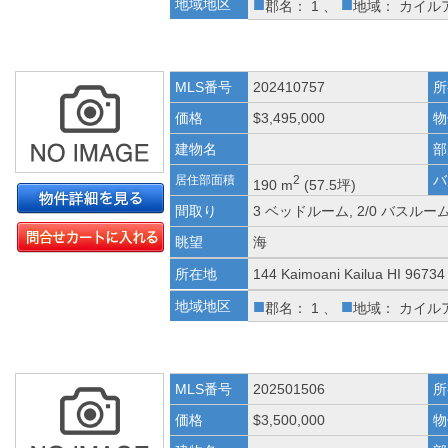
■
■
地域地区
郡名： 1 、
地域： カイル
MLS番号
202410757
所
価格
$3,495,000
物
建物名
部
バ
居住部面積
2
190 m
(57.5坪)
間取り
3 ベッドルーム, 2/0 バスルー
眺望
海
所在地
144 Kaimoani Kailua HI 96734
■
■
地域地区
郡名： 1 、
地域： カイル
MLS番号
202501506
所
価格
$3,500,000
物