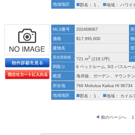
■
■
地域地区
郡名： 1 、
地域： ハワイ
MLS番号
202408067
所
価格
$17,995,000
物
建物名
部
バ
居住部面積
2
721 m
(218.1坪)
間取り
6 ベッドルーム, 5/2 バスルー
眺望
海岸線、ガーデン、マウンテ
所在地
766 Mokulua Kailua HI 96734
■
■
地域地区
郡名： 1 、
地域： カイル
前のページへ
1