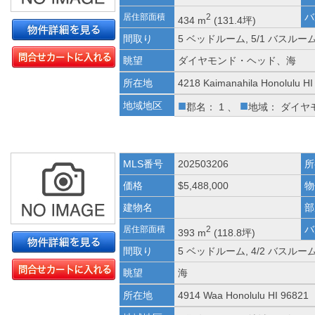
バ
居住部面積
2
434 m
(131.4坪)
間取り
5 ベッドルーム, 5/1 バスルー
眺望
ダイヤモンド・ヘッド、海
所在地
4218 Kaimanahila Honolulu HI
■
■
地域地区
郡名： 1 、
地域： ダイヤ
MLS番号
202503206
所
価格
$5,488,000
物
建物名
部
バ
居住部面積
2
393 m
(118.8坪)
間取り
5 ベッドルーム, 4/2 バスルー
眺望
海
所在地
4914 Waa Honolulu HI 96821