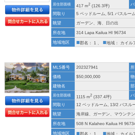
バ
居住部面積
2
417 m
(126.3坪)
間取り
5 ベッドルーム, 5/1 バスルー
眺望
ガーデン、海、日の出
所在地
314 Lapa Kailua HI 96734
■
■
地域地区
郡名： 1 、
地域： カイル
MLS番号
202327941
所
価格
$50,000,000
物
建物名
部
バ
居住部面積
2
1115 m
(337.4坪)
間取り
12 ベッドルーム, 13/2 バスル
眺望
海岸線、ガーデン、マウンテ
所在地
508 N Kalaheo Kailua HI 9673
■
■
地域地区
郡名： 1 、
地域： カイル