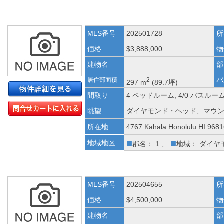
MLS番号
202501728
所
価格
$3,888,000
物
建物名
部
バ
居住部面積
2
297 m
(89.7坪)
間取り
4 ベッドルーム, 4/0 バスルー
眺望
ダイヤモンド・ヘッド、マウ
所在地
4767 Kahala Honolulu HI 968
■
■
地域地区
郡名： 1 、
地域： ダイヤ
MLS番号
202504655
所
価格
$4,500,000
物
建物名
部