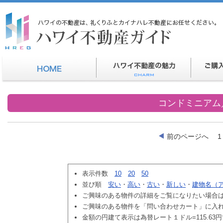
コンドミニアム
前のページへ
1
表示件数
10
20
50
並び順
安い
・
高い
・
古い
・
新しい
・
建物名（
ご興味のある物件の詳細をご覧になりたい場合
ご興味のある物件を「問い合わせカート」に入
金額の円建て表示は為替レート１ドル=115.63