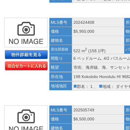
MLS番号
202424408
所
価格
$5,950,000
物
建物名
部
バ
居住部面積
2
522 m
(158.1坪)
間取り
6 ベッドルーム, 4/2 バスルー
眺望
市街、海岸線、海、サンセッ
所在地
198 Kokololio Honolulu HI 968
■
■
地域地区
郡名： 1 、
地域： ダイヤ
MLS番号
202505749
所
価格
$6,500,000
物
建物名
部