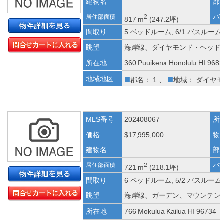
建物名
部
バ
居住部面積
2
817 m
(247.2坪)
間取り
5 ベッドルーム, 6/1 バスルー
眺望
海岸線、ダイヤモンド・ヘッ
所在地
360 Puuikena Honolulu HI 96
■
■
地域地区
郡名： 1 、
地域： ダイヤ
MLS番号
202408067
所
価格
$17,995,000
物
建物名
部
バ
居住部面積
2
721 m
(218.1坪)
間取り
6 ベッドルーム, 5/2 バスルー
眺望
海岸線、ガーデン、マウンテ
所在地
766 Mokulua Kailua HI 96734