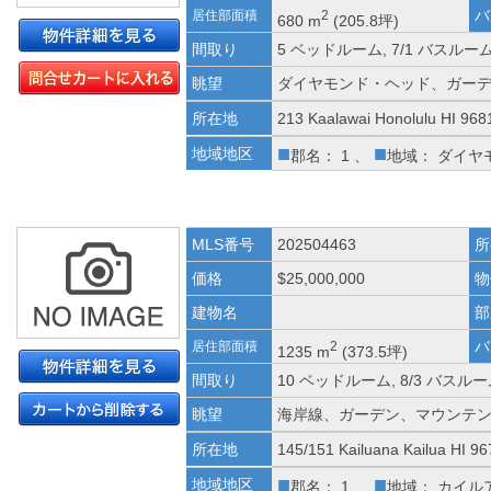
バ
居住部面積
2
680 m
(205.8坪)
間取り
5 ベッドルーム, 7/1 バスルー
眺望
ダイヤモンド・ヘッド、ガー
所在地
213 Kaalawai Honolulu HI 968
■
■
地域地区
郡名： 1 、
地域： ダイヤ
MLS番号
202504463
所
価格
$25,000,000
物
建物名
部
バ
居住部面積
2
1235 m
(373.5坪)
間取り
10 ベッドルーム, 8/3 バスルー
眺望
海岸線、ガーデン、マウンテ
所在地
145/151 Kailuana Kailua HI 9
■
■
地域地区
郡名： 1 、
地域： カイル