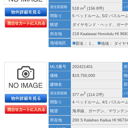
バ
居住部面積
2
518 m
(156.8坪)
間取り
5 ベッドルーム, 5/2 バスルー
眺望
ダイヤモンド・ヘッド、ガー
所在地
218 Kaalawai Honolulu HI 968
■
■
地域地区
郡名： 1 、
地域： ダイヤ
MLS番号
202421401
所
価格
$19,750,000
物
建物名
部
バ
居住部面積
2
377 m
(114.2坪)
間取り
4 ベッドルーム, 4/1 バスルー
眺望
海岸線、ガーデン、マウンテ
所在地
200 S Kalaheo Kailua HI 9673