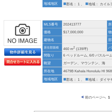
■
■
地域地区
郡名： 1 、
地域： カイル
MLS番号
202413777
所
価格
$17,000,000
物
建物名
部
バ
居住部面積
2
460 m
(139坪)
間取り
6 ベッドルーム, 6/0 バスルー
眺望
ガーデン、マウンテン、海
所在地
4679B Kahala Honolulu HI 96
■
■
地域地区
郡名： 1 、
地域： ダイヤ
前のページへ
1