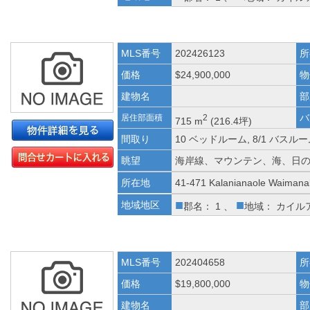
MLS番号
202426123
所
価格
$24,900,000
物
建物名
部
バ
居住部面積
2
715 m
(216.4坪)
間取り
10 ベッドルーム, 8/1 バスルー
眺望
海岸線、マウンテン、海、日
所在地
41-471 Kalanianaole Waimana
■
■
地域地区
郡名： 1 、
地域： カイル
MLS番号
202404658
所
価格
$19,800,000
物
建物名
部