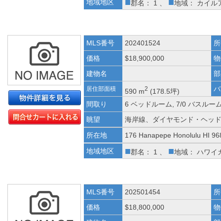
■
■
地域地区
郡名： 1 、
地域： カイル
MLS番号
202401524
所
価格
$18,900,000
物
建物名
部
バ
居住部面積
2
590 m
(178.5坪)
間取り
6 ベッドルーム, 7/0 バスルー
眺望
海岸線、ダイヤモンド・ヘッ
所在地
176 Hanapepe Honolulu HI 96
■
■
地域地区
郡名： 1 、
地域： ハワイ
MLS番号
202501454
所
価格
$18,800,000
物