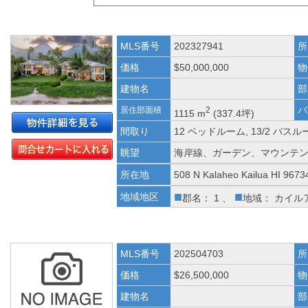
MLS番号
202327941
所
価格
$50,000,000
物
建物名
部
バ
居住部面積
2
1115 m
(337.4坪)
間取り
12 ベッドルーム, 13/2 バスル
眺望
海岸線、ガーデン、マウンテ
所在地
508 N Kalaheo Kailua HI 9673
■
■
地域地区
郡名： 1 、
地域： カイル
MLS番号
202504703
所
価格
$26,500,000
物
建物名
部