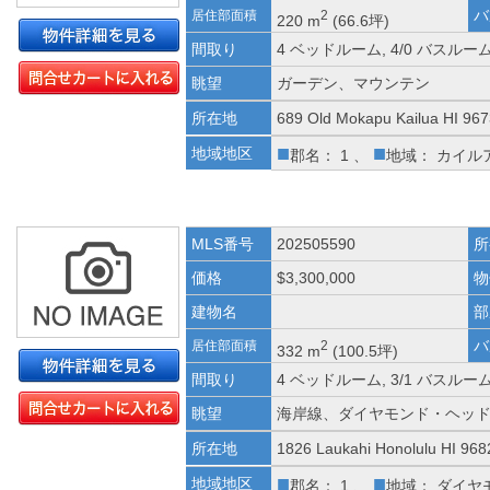
バ
居住部面積
2
220 m
(66.6坪)
間取り
4 ベッドルーム, 4/0 バスルー
眺望
ガーデン、マウンテン
所在地
689 Old Mokapu Kailua HI 96
■
■
地域地区
郡名： 1 、
地域： カイル
MLS番号
202505590
所
価格
$3,300,000
物
建物名
部
バ
居住部面積
2
332 m
(100.5坪)
間取り
4 ベッドルーム, 3/1 バスルー
眺望
海岸線、ダイヤモンド・ヘッ
所在地
1826 Laukahi Honolulu HI 968
■
■
地域地区
郡名： 1 、
地域： ダイヤ