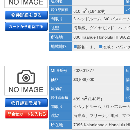
建物名
部
バ
居住部面積
2
610 m
(184.6坪)
間取り
6 ベッドルーム, 6/0 バスルー
眺望
海岸線、ダイヤモンド・ヘッ
所在地
880 Kaahue Honolulu HI 9682
■
■
地域地区
郡名： 1 、
地域： ハワイ
MLS番号
202501377
所
価格
$3,588,000
物
建物名
部
バ
居住部面積
2
489 m
(148坪)
間取り
6 ベッドルーム, 4/1 バスルー
眺望
海岸線、マリーナ／運河、マ
所在地
7096 Kalanianaole Honolulu H