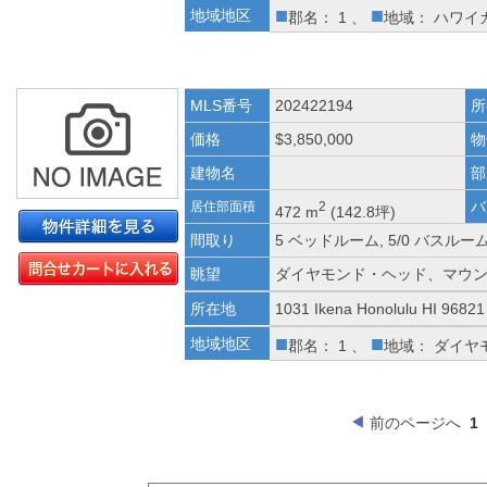
■
■
地域地区
郡名： 1 、
地域： ハワイ
MLS番号
202422194
所
価格
$3,850,000
物
建物名
部
バ
居住部面積
2
472 m
(142.8坪)
間取り
5 ベッドルーム, 5/0 バスルー
眺望
ダイヤモンド・ヘッド、マウ
所在地
1031 Ikena Honolulu HI 96821
■
■
地域地区
郡名： 1 、
地域： ダイヤ
前のページへ
1