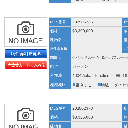
MLS番号
202506785
所
価格
$3,300,000
物
建物名
部
バ
居住部面積
間取り
0 ベッドルーム, 0/0 バスルー
眺望
ガーデン
所在地
4804 Aukai Honolulu HI 96816
■
■
地域地区
郡名： 1 、
地域： ダイヤ
MLS番号
202502373
所
価格
$3,325,000
物
建物名
部