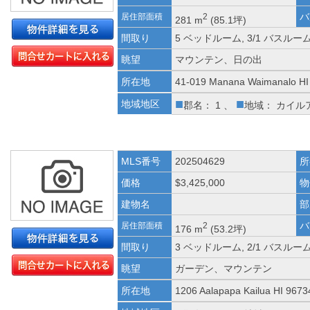
バ
居住部面積
2
281 m
(85.1坪)
間取り
5 ベッドルーム, 3/1 バスルー
眺望
マウンテン、日の出
所在地
41-019 Manana Waimanalo HI
■
■
地域地区
郡名： 1 、
地域： カイル
MLS番号
202504629
所
価格
$3,425,000
物
建物名
部
バ
居住部面積
2
176 m
(53.2坪)
間取り
3 ベッドルーム, 2/1 バスルー
眺望
ガーデン、マウンテン
所在地
1206 Aalapapa Kailua HI 9673