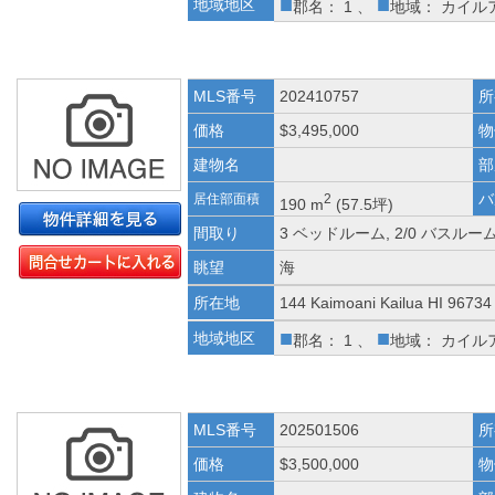
■
■
地域地区
郡名： 1 、
地域： カイル
MLS番号
202410757
所
価格
$3,495,000
物
建物名
部
バ
居住部面積
2
190 m
(57.5坪)
間取り
3 ベッドルーム, 2/0 バスルー
眺望
海
所在地
144 Kaimoani Kailua HI 96734
■
■
地域地区
郡名： 1 、
地域： カイル
MLS番号
202501506
所
価格
$3,500,000
物