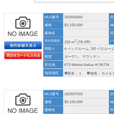
MLS番号
202502693
所
価格
$3,150,000
物
建物名
部
バ
居住部面積
2
259 m
(78.3坪)
間取り
4 ベッドルーム, 3/0 バスルー
眺望
ガーデン、マウンテン
所在地
673 Milokai Kailua HI 96734
■
■
地域地区
郡名： 1 、
地域： カイル
MLS番号
202507633
所
価格
$3,150,000
物
建物名
部