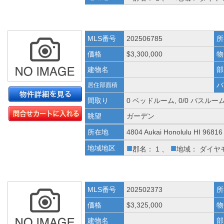
MLS番号
202506785
所
価格
$3,300,000
物
建物名
部
バ
居住部面積
間取り
0 ベッドルーム, 0/0 バスルー
眺望
ガーデン
所在地
4804 Aukai Honolulu HI 96816
■
■
地域地区
郡名： 1 、
地域： ダイヤ
MLS番号
202502373
所
価格
$3,325,000
物
建物名
部