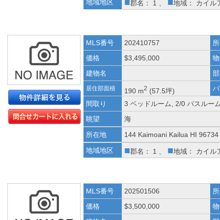
■
■
地域地区
郡名： 1 、
地域： カイル
MLS番号
202410757
所
価格
$3,495,000
物
建物名
部
バ
居住部面積
2
190 m
(57.5坪)
間取り
3 ベッドルーム, 2/0 バスルー
眺望
海
所在地
144 Kaimoani Kailua HI 96734
■
■
地域地区
郡名： 1 、
地域： カイル
MLS番号
202501506
所
価格
$3,500,000
物