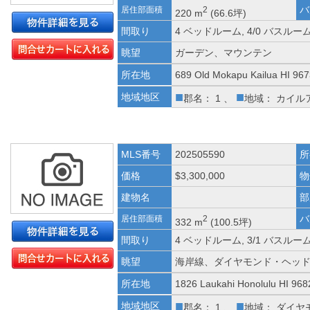
バ
居住部面積
2
220 m
(66.6坪)
間取り
4 ベッドルーム, 4/0 バスルー
眺望
ガーデン、マウンテン
所在地
689 Old Mokapu Kailua HI 96
■
■
地域地区
郡名： 1 、
地域： カイル
MLS番号
202505590
所
価格
$3,300,000
物
建物名
部
バ
居住部面積
2
332 m
(100.5坪)
間取り
4 ベッドルーム, 3/1 バスルー
眺望
海岸線、ダイヤモンド・ヘッ
所在地
1826 Laukahi Honolulu HI 968
■
■
地域地区
郡名： 1 、
地域： ダイヤ