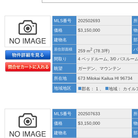
MLS番号
202502693
所
価格
$3,150,000
物
建物名
部
バ
居住部面積
2
259 m
(78.3坪)
間取り
4 ベッドルーム, 3/0 バスルー
眺望
ガーデン、マウンテン
所在地
673 Milokai Kailua HI 96734
■
■
地域地区
郡名： 1 、
地域： カイル
MLS番号
202507633
所
価格
$3,150,000
物
建物名
部