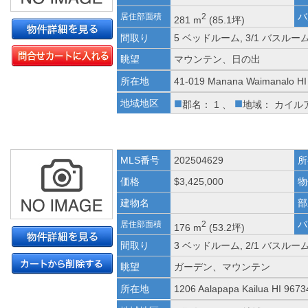
バ
居住部面積
2
281 m
(85.1坪)
間取り
5 ベッドルーム, 3/1 バスルー
眺望
マウンテン、日の出
所在地
41-019 Manana Waimanalo HI
■
■
地域地区
郡名： 1 、
地域： カイル
MLS番号
202504629
所
価格
$3,425,000
物
建物名
部
バ
居住部面積
2
176 m
(53.2坪)
間取り
3 ベッドルーム, 2/1 バスルー
眺望
ガーデン、マウンテン
所在地
1206 Aalapapa Kailua HI 9673