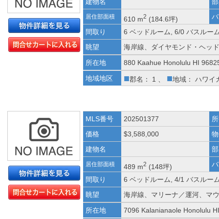
建物名
部
バ
居住部面積
2
610 m
(184.6坪)
間取り
6 ベッドルーム, 6/0 バスルー
眺望
海岸線、ダイヤモンド・ヘッ
所在地
880 Kaahue Honolulu HI 9682
■
■
地域地区
郡名： 1 、
地域： ハワイ
MLS番号
202501377
所
価格
$3,588,000
物
建物名
部
バ
居住部面積
2
489 m
(148坪)
間取り
6 ベッドルーム, 4/1 バスルー
眺望
海岸線、マリーナ／運河、マ
所在地
7096 Kalanianaole Honolulu H