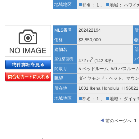
■
■
地域地区
郡名： 1 、
地域： ハワイ
MLS番号
202422194
所
価格
$3,850,000
物
建物名
部
バ
居住部面積
2
472 m
(142.8坪)
間取り
5 ベッドルーム, 5/0 バスルー
眺望
ダイヤモンド・ヘッド、マウ
所在地
1031 Ikena Honolulu HI 96821
■
■
地域地区
郡名： 1 、
地域： ダイヤ
前のページへ
1